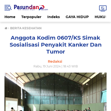
Home
Terpopuler
Indeks
GAYA HIDUP
HUKUM
›
BERITA KESEHATAN
Anggota Kodim 0607/KS Simak
Sosialisasi Penyakit Kanker Dan
Tumor
Redaksi
Rabu, 19 Juni 2024 | 18:43 WIB