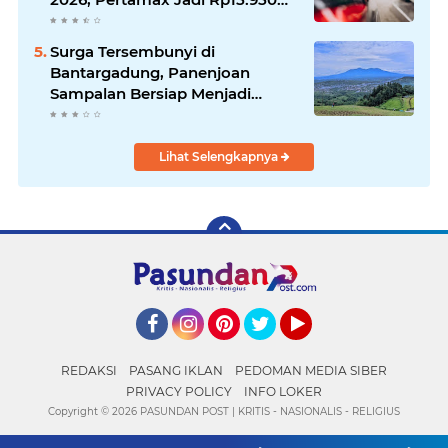
per Liter, Cek Daftar Harga
Terbaru
Surga Tersembunyi di
Bantargadung, Panenjoan
Sampalan Bersiap Menjadi
Destinasi Desa Wisata Baru
Sukabumi
Lihat Selengkapnya
Facebook
Instagram
Pinterest
Twitter
YouTube
REDAKSI
PASANG IKLAN
PEDOMAN MEDIA SIBER
PRIVACY POLICY
INFO LOKER
Copyright ©
2026 PASUNDAN POST | KRITIS - NASIONALIS - RELIGIUS