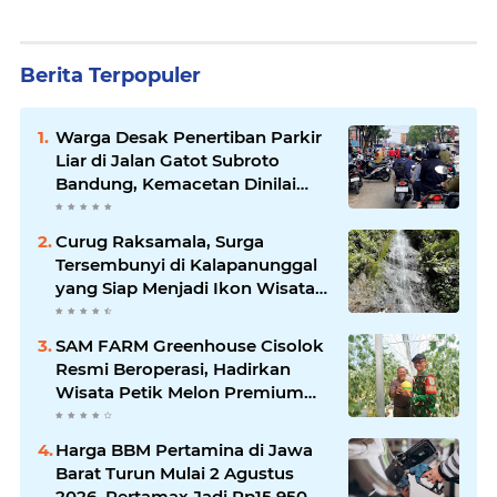
Berita Terpopuler
Warga Desak Penertiban Parkir
Liar di Jalan Gatot Subroto
Bandung, Kemacetan Dinilai
Makin Mengkhawatirkan
Curug Raksamala, Surga
Tersembunyi di Kalapanunggal
yang Siap Menjadi Ikon Wisata
Alam Baru Kabupaten
Sukabumi
SAM FARM Greenhouse Cisolok
Resmi Beroperasi, Hadirkan
Wisata Petik Melon Premium
dan Edukasi Pertanian Modern
di Sukabumi
Harga BBM Pertamina di Jawa
Barat Turun Mulai 2 Agustus
2026, Pertamax Jadi Rp15.950