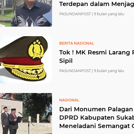
Terdepan dalam Menjag
PASUNDANPOST |
9 bulan yang lalu
BERITA NASIONAL
Tok ! MK Resmi Larang P
Sipil
PASUNDANPOST |
9 bulan yang lalu
NASIONAL
Dari Monumen Palagan 
DPRD Kabupaten Sukab
Mеnеlаdаnі Sеmаngаt 