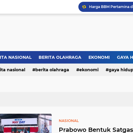
ITA NASIONAL
BERITA OLAHRAGA
EKONOMI
GAYA 
ita nasional
berita olahraga
ekonomi
gaya hidu
NASIONAL
Prabowo Bentuk Satgas