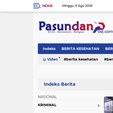
HOME
Minggu
9 Agu 2026
Indeks
BERITA KESEHATAN
BER
RELIGI
Video
berita kesehatan
ber
NASIONAL
Home
Currently Browsing: NASIONAL
KRIMINAL