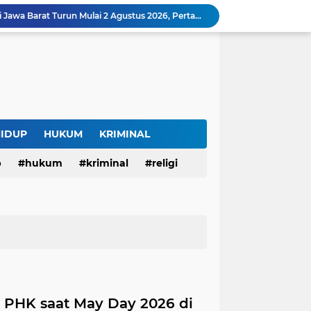
SAM FARM Greenhouse Cisolok Resmi Beroperasi, Hadirkan Wisata Petik Melon Premium dan Edukasi Pertanian Modern di Sukabumi
Warga Desak Penertiban Parkir Liar di Jalan Gatot Subroto Bandung, Kemacetan Dinilai Makin Mengkhawatirkan
Curug Raksamala, Surga Tersembunyi di Kalapanunggal yang Siap Menjadi Ikon Wisata Alam Baru Kabupaten Sukabumi
Budaya Transparansi Dedi Mulyadi Menular ke ASN Jabar, Penataan Jalan Radjiman Kini Dilaporkan Real Time ke Publik
Bertahan di Bekas Musala, Korban KDRT di Sukabumi Menanti Rumah yang Lebih Layak
Polisi Tangkap Pelaku Penusukan Pedagang di Pasar Muka Cianjur, Terancam 15 Tahun Penjara
Surga Tersembunyi di Bantargadung, Panenjoan Sampalan Bersiap Menjadi Destinasi Desa Wisata Baru Sukabumi
Situ Cisuba Sukabumi, Danau Cantik dengan Panggung Terapung yang Cocok Jadi Destinasi Libur Akhir Pekan
HIDUP
HUKUM
KRIMINAL
Truk Bermuatan Kayu Mundur Lalu Terguling di Tanjakan Cisolok Sukabumi, Polisi: Diduga Tak Kuat Menanjak
p
hukum
kriminal
religi
Harga BBM Pertamina di Jawa Barat Turun Mulai 2 Agustus 2026, Pertamax Jadi Rp15.950 per Liter, Cek Daftar Harga Terbaru
 PHK saat May Day 2026 di