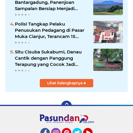
Bantargadung, Panenjoan
Sampalan Bersiap Menjadi
Destinasi Desa Wisata Baru
Sukabumi
Polisi Tangkap Pelaku
Penusukan Pedagang di Pasar
Muka Cianjur, Terancam 15
Tahun Penjara
Situ Cisuba Sukabumi, Danau
Cantik dengan Panggung
Terapung yang Cocok Jadi
Destinasi Libur Akhir Pekan
Lihat Selengkapnya