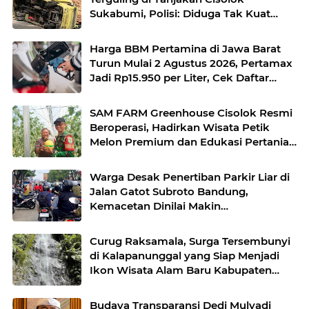
Sukabumi, Polisi: Diduga Tak Kuat
Menanjak
Harga BBM Pertamina di Jawa Barat
Turun Mulai 2 Agustus 2026, Pertamax
Jadi Rp15.950 per Liter, Cek Daftar
Harga Terbaru
SAM FARM Greenhouse Cisolok Resmi
Beroperasi, Hadirkan Wisata Petik
Melon Premium dan Edukasi Pertanian
Modern di Sukabumi
Warga Desak Penertiban Parkir Liar di
Jalan Gatot Subroto Bandung,
Kemacetan Dinilai Makin
Mengkhawatirkan
Curug Raksamala, Surga Tersembunyi
di Kalapanunggal yang Siap Menjadi
Ikon Wisata Alam Baru Kabupaten
Sukabumi
Budaya Transparansi Dedi Mulyadi