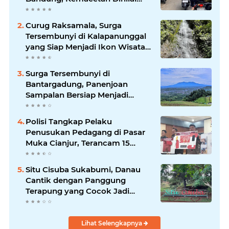
Makin Mengkhawatirkan
Curug Raksamala, Surga
Tersembunyi di Kalapanunggal
yang Siap Menjadi Ikon Wisata
Alam Baru Kabupaten
Sukabumi
Surga Tersembunyi di
Bantargadung, Panenjoan
Sampalan Bersiap Menjadi
Destinasi Desa Wisata Baru
Sukabumi
Polisi Tangkap Pelaku
Penusukan Pedagang di Pasar
Muka Cianjur, Terancam 15
Tahun Penjara
Situ Cisuba Sukabumi, Danau
Cantik dengan Panggung
Terapung yang Cocok Jadi
Destinasi Libur Akhir Pekan
Lihat Selengkapnya