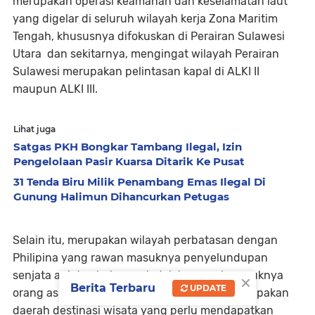
merupakan operasi keamanan dan keselamatan laut
yang digelar di seluruh wilayah kerja Zona Maritim
Tengah, khususnya difokuskan di Perairan Sulawesi
Utara dan sekitarnya, mengingat wilayah Perairan
Sulawesi merupakan pelintasan kapal di ALKI II
maupun ALKI III.
Lihat juga
Satgas PKH Bongkar Tambang Ilegal, Izin
Pengelolaan Pasir Kuarsa Ditarik Ke Pusat
31 Tenda Biru Milik Penambang Emas Ilegal Di
Gunung Halimun Dihancurkan Petugas
Selain itu, merupakan wilayah perbatasan dengan
Philipina yang rawan masuknya penyelundupan
senjata api dan bahan peledak termasuk masuknya
×
Berita Terbaru
UPDATE
orang asing dari Philipina serta Sulawesi merupakan
daerah destinasi wisata yang perlu mendapatkan