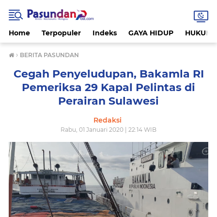
Home
Terpopuler
Indeks
GAYA HIDUP
HUKUM
›
BERITA PASUNDAN
Cegah Penyeludupan, Bakamla RI
Pemeriksa 29 Kapal Pelintas di
Perairan Sulawesi
Redaksi
Rabu, 01 Januari 2020 | 22:14 WIB