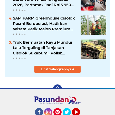
2026, Pertamax Jadi Rp15.950
per Liter, Cek Daftar Harga
Terbaru
SAM FARM Greenhouse Cisolok
Resmi Beroperasi, Hadirkan
Wisata Petik Melon Premium
dan Edukasi Pertanian Modern
di Sukabumi
Truk Bermuatan Kayu Mundur
Lalu Terguling di Tanjakan
Cisolok Sukabumi, Polisi:
Diduga Tak Kuat Menanjak
Lihat Selengkapnya