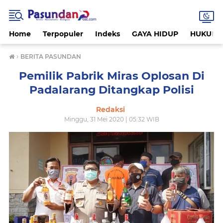
Home
Terpopuler
Indeks
GAYA HIDUP
HUKUM
›
BERITA PASUNDAN
Pemilik Pabrik Miras Oplosan Di
Padalarang Ditangkap Polisi
Redaksi
Minggu, 31 Mei 2020 | 05:32 WIB