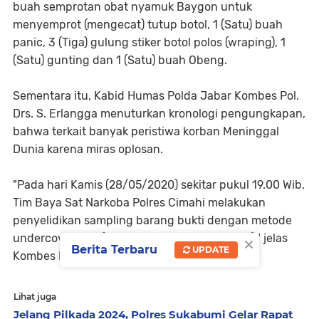
buah semprotan obat nyamuk Baygon untuk
menyemprot (mengecat) tutup botol, 1 (Satu) buah
panic, 3 (Tiga) gulung stiker botol polos (wraping), 1
(Satu) gunting dan 1 (Satu) buah Obeng.
Sementara itu, Kabid Humas Polda Jabar Kombes Pol.
Drs. S. Erlangga menuturkan kronologi pengungkapan,
bahwa terkait banyak peristiwa korban Meninggal
Dunia karena miras oplosan.
"Pada hari Kamis (28/05/2020) sekitar pukul 19.00 Wib,
Tim Baya Sat Narkoba Polres Cimahi melakukan
penyelidikan sampling barang bukti dengan metode
×
undercover buy (menyamar sebagai pembeli)," jelas
Berita Terbaru
UPDATE
Kombes Erlangga.
Lihat juga
Jelang Pilkada 2024, Polres Sukabumi Gelar Rapat