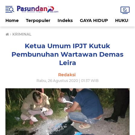
Home
Terpopuler
Indeks
GAYA HIDUP
HUKUM
›
KRIMINAL
Ketua Umum IPJT Kutuk
Pembunuhan Wartawan Demas
Leira
Redaksi
Rabu, 26 Agustus 2020 | 01:37 WIB