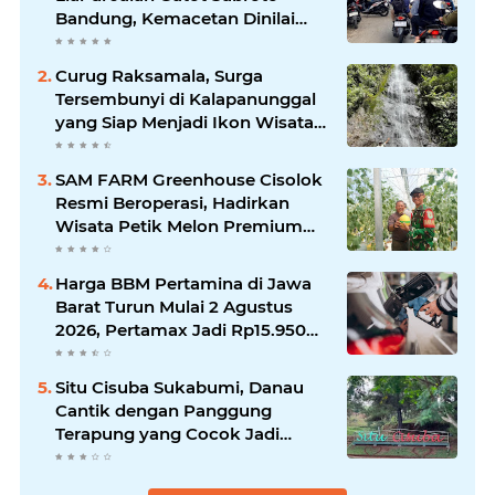
Bandung, Kemacetan Dinilai
Makin Mengkhawatirkan
Curug Raksamala, Surga
Tersembunyi di Kalapanunggal
yang Siap Menjadi Ikon Wisata
Alam Baru Kabupaten
Sukabumi
SAM FARM Greenhouse Cisolok
Resmi Beroperasi, Hadirkan
Wisata Petik Melon Premium
dan Edukasi Pertanian Modern
di Sukabumi
Harga BBM Pertamina di Jawa
Barat Turun Mulai 2 Agustus
2026, Pertamax Jadi Rp15.950
per Liter, Cek Daftar Harga
Terbaru
Situ Cisuba Sukabumi, Danau
Cantik dengan Panggung
Terapung yang Cocok Jadi
Destinasi Libur Akhir Pekan