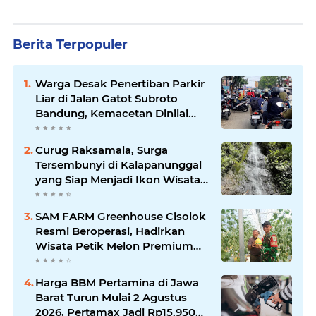
Berita Terpopuler
Warga Desak Penertiban Parkir
Liar di Jalan Gatot Subroto
Bandung, Kemacetan Dinilai
Makin Mengkhawatirkan
Curug Raksamala, Surga
Tersembunyi di Kalapanunggal
yang Siap Menjadi Ikon Wisata
Alam Baru Kabupaten
Sukabumi
SAM FARM Greenhouse Cisolok
Resmi Beroperasi, Hadirkan
Wisata Petik Melon Premium
dan Edukasi Pertanian Modern
di Sukabumi
Harga BBM Pertamina di Jawa
Barat Turun Mulai 2 Agustus
2026, Pertamax Jadi Rp15.950