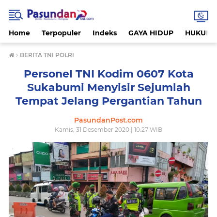
Home
Terpopuler
Indeks
GAYA HIDUP
HUKUM
›
BERITA TNI POLRI
Personel TNI Kodim 0607 Kota
Sukabumi Menyisir Sejumlah
Tempat Jelang Pergantian Tahun
PasundanPost.com
Kamis, 31 Desember 2020 | 10:27 WIB