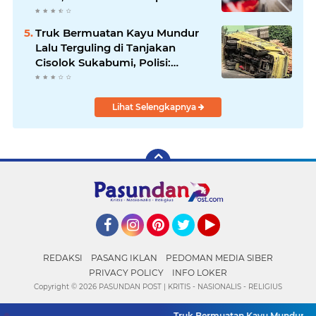
per Liter, Cek Daftar Harga
Terbaru
Truk Bermuatan Kayu Mundur
Lalu Terguling di Tanjakan
Cisolok Sukabumi, Polisi:
Diduga Tak Kuat Menanjak
Lihat Selengkapnya
Facebook
Instagram
Pinterest
Twitter
YouTube
REDAKSI
PASANG IKLAN
PEDOMAN MEDIA SIBER
PRIVACY POLICY
INFO LOKER
Copyright ©
2026 PASUNDAN POST | KRITIS - NASIONALIS - RELIGIUS
Truk Bermuatan Kayu Mundur Lalu T