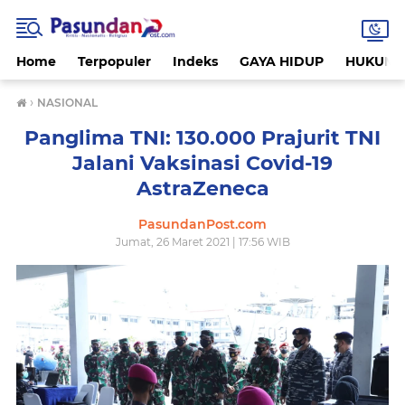
Home
Terpopuler
Indeks
GAYA HIDUP
HUKUM
›
NASIONAL
Panglima TNI: 130.000 Prajurit TNI
Jalani Vaksinasi Covid-19
AstraZeneca
PasundanPost.com
Jumat, 26 Maret 2021 | 17:56 WIB