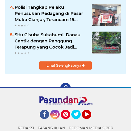
Sukabumi
Polisi Tangkap Pelaku
Penusukan Pedagang di Pasar
Muka Cianjur, Terancam 15
Tahun Penjara
Situ Cisuba Sukabumi, Danau
Cantik dengan Panggung
Terapung yang Cocok Jadi
Destinasi Libur Akhir Pekan
Lihat Selengkapnya
Facebook
Instagram
Pinterest
Twitter
YouTube
REDAKSI
PASANG IKLAN
PEDOMAN MEDIA SIBER