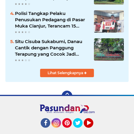
Destinasi Desa Wisata Baru
Sukabumi
Polisi Tangkap Pelaku
Penusukan Pedagang di Pasar
Muka Cianjur, Terancam 15
Tahun Penjara
Situ Cisuba Sukabumi, Danau
Cantik dengan Panggung
Terapung yang Cocok Jadi
Destinasi Libur Akhir Pekan
Lihat Selengkapnya
Facebook
Instagram
Pinterest
Twitter
YouTube