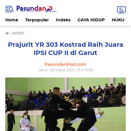
Home
Terpopuler
Indeks
GAYA HIDUP
HUKUM
›
SPORT
Prajurit YR 303 Kostrad Raih Juara
IPSI CUP II di Garut
PasundanPost.com
Senin, 08 Maret 2021 | 13:17 WIB