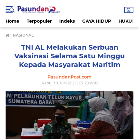
Home
Terpopuler
Indeks
GAYA HIDUP
HUKUM
›
NASIONAL
TNI AL Melakukan Serbuan
Vaksinasi Selama Satu Minggu
Kepada Masyarakat Maritim
PasundanPost.com
Rabu, 30 Juni 2021 | 07:29 WIB