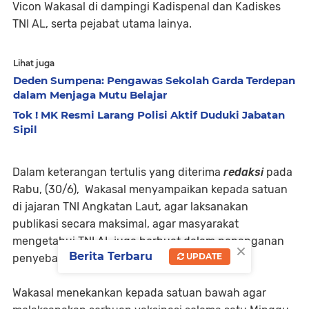
Vicon Wakasal di dampingi Kadispenal dan Kadiskes
TNI AL, serta pejabat utama lainya.
Lihat juga
Deden Sumpena: Pengawas Sekolah Garda Terdepan
dalam Menjaga Mutu Belajar
Tok ! MK Resmi Larang Polisi Aktif Duduki Jabatan
Sipil
Dalam keterangan tertulis yang diterima
redaksi
pada
Rabu, (30/6), Wakasal menyampaikan kepada satuan
di jajaran TNI Angkatan Laut, agar laksanakan
publikasi secara maksimal, agar masyarakat
mengetahui TNI AL juga berbuat dalam penanganan
×
Berita Terbaru
UPDATE
penyebaran Pandemi Covid-19 ini.
Wakasal menekankan kepada satuan bawah agar