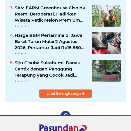
Sukabumi
SAM FARM Greenhouse Cisolok
Resmi Beroperasi, Hadirkan
Wisata Petik Melon Premium
dan Edukasi Pertanian Modern
di Sukabumi
Harga BBM Pertamina di Jawa
Barat Turun Mulai 2 Agustus
2026, Pertamax Jadi Rp15.950
per Liter, Cek Daftar Harga
Terbaru
Situ Cisuba Sukabumi, Danau
Cantik dengan Panggung
Terapung yang Cocok Jadi
Destinasi Libur Akhir Pekan
Lihat Selengkapnya