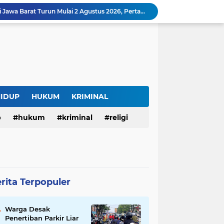
Harga BBM Pertamina di Jawa Barat Turun Mulai 2 Agustus 2026, Pertamax Jadi Rp15.950 per Liter, Cek Daftar Harga Terbaru
SAM FARM Greenhouse Cisolok Resmi Beroperasi, Hadirkan Wisata Petik Melon Premium dan Edukasi Pertanian Modern di Sukabumi
Warga Desak Penertiban Parkir Liar di Jalan Gatot Subroto Bandung, Kemacetan Dinilai Makin Mengkhawatirkan
Curug Raksamala, Surga Tersembunyi di Kalapanunggal yang Siap Menjadi Ikon Wisata Alam Baru Kabupaten Sukabumi
Budaya Transparansi Dedi Mulyadi Menular ke ASN Jabar, Penataan Jalan Radjiman Kini Dilaporkan Real Time ke Publik
Bertahan di Bekas Musala, Korban KDRT di Sukabumi Menanti Rumah yang Lebih Layak
Polisi Tangkap Pelaku Penusukan Pedagang di Pasar Muka Cianjur, Terancam 15 Tahun Penjara
Surga Tersembunyi di Bantargadung, Panenjoan Sampalan Bersiap Menjadi Destinasi Desa Wisata Baru Sukabumi
HIDUP
HUKUM
KRIMINAL
Situ Cisuba Sukabumi, Danau Cantik dengan Panggung Terapung yang Cocok Jadi Destinasi Libur Akhir Pekan
p
hukum
kriminal
religi
Truk Bermuatan Kayu Mundur Lalu Terguling di Tanjakan Cisolok Sukabumi, Polisi: Diduga Tak Kuat Menanjak
rita Terpopuler
Warga Desak
Penertiban Parkir Liar