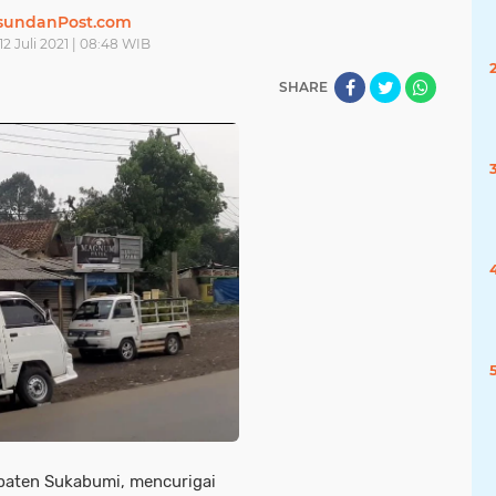
sundanPost.com
12 Juli 2021 | 08:48 WIB
SHARE
paten Sukabumi, mencurigai