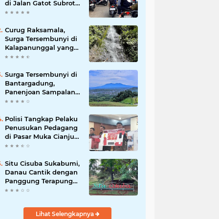
di Jalan Gatot Subroto
Bandung, Kemacetan
Dinilai Makin
Mengkhawatirkan
Curug Raksamala,
Surga Tersembunyi di
Kalapanunggal yang
Siap Menjadi Ikon
Wisata Alam Baru
Kabupaten Sukabumi
Surga Tersembunyi di
Bantargadung,
Panenjoan Sampalan
Bersiap Menjadi
Destinasi Desa Wisata
Baru Sukabumi
Polisi Tangkap Pelaku
Penusukan Pedagang
di Pasar Muka Cianjur,
Terancam 15 Tahun
Penjara
Situ Cisuba Sukabumi,
Danau Cantik dengan
Panggung Terapung
yang Cocok Jadi
Destinasi Libur Akhir
Pekan
Lihat Selengkapnya