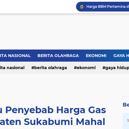
ITA NASIONAL
BERITA OLAHRAGA
EKONOMI
GAYA 
ita nasional
berita olahraga
ekonomi
gaya hidu
Be
tu Penyebab Harga Gas
aten Sukabumi Mahal