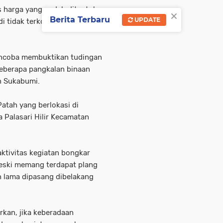
s harga yang sudah ditentukan
×
Berita Terbaru
UPDATE
di tidak terkontrol oleh
encoba membuktikan tudingan
eberapa pangkalan binaan
n Sukabumi.
atah yang berlokasi di
Palasari Hilir Kecamatan
aktivitas kegiatan bongkar
Meski memang terdapat plang
 lama dipasang dibelakang
rkan, jika keberadaan