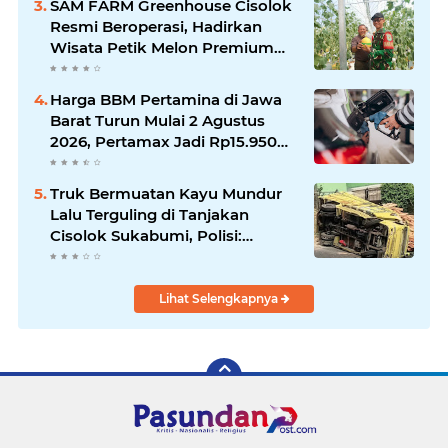
SAM FARM Greenhouse Cisolok
Resmi Beroperasi, Hadirkan
Wisata Petik Melon Premium
dan Edukasi Pertanian Modern
di Sukabumi
Harga BBM Pertamina di Jawa
Barat Turun Mulai 2 Agustus
2026, Pertamax Jadi Rp15.950
per Liter, Cek Daftar Harga
Terbaru
Truk Bermuatan Kayu Mundur
Lalu Terguling di Tanjakan
Cisolok Sukabumi, Polisi:
Diduga Tak Kuat Menanjak
Lihat Selengkapnya