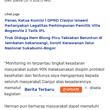
Bali, pada (3/7/2021) lalu.
Lihat juga
Panas, Ketua Komisi 1 DPRD Cianjur Isnaeni
Pertanyakan Legalitas Perhimpunan Pemilik Villa
Bogenvile 2 Tarik IPL
Truk Diduga Rem Blong Picu Tabrakan Beruntun di
Jembatan Sekarwangi, Soroti Kerawanan Jalur
Nasional Sukabumi–Bogor
"Monitoring ini terpantau tingkat kesadaran
masyarakat sudah 90% melaksanakan disiplin protokol
kesehatan dan tentunya saya mengapreasi kepada
seluruh masyarakat Cianjur atas kesadarannya
×
mematuhi aturan PPKM darurat," kata Herman disela
Berita Terbaru
UPDATE
kegiatan monitoring.
Herman pun berharap masyarakat dapat mematuhi