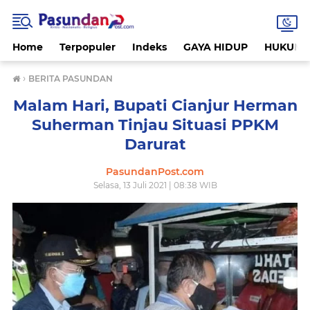
Home
Terpopuler
Indeks
GAYA HIDUP
HUKUM
›
BERITA PASUNDAN
Malam Hari, Bupati Cianjur Herman
Suherman Tinjau Situasi PPKM
Darurat
PasundanPost.com
Selasa, 13 Juli 2021 | 08:38 WIB