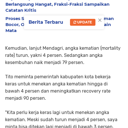
Berlangsung Hangat, Fraksi-Fraksi Sampaikan
Catatan Kritis
×
Proses Seleksi Pengelola Eks Terminal Sudirman
Berita Terbaru
UPDATE
Bocor, Oknum Pejabat Disporapar Diduga Main
Mata
Kemudian, lanjut Mendagri, angka kematian (mortality
rate) turun, yakni 4 persen. Sedangkan angka
kesembuhan naik menjadi 79 persen.
Tito meminta pemerintah kabupaten kota bekerja
keras untuk menekan angka kematian hingga di
bawah 4 persen dan meningkatkan recovery rate
menjadi 90 persen.
"Kita perlu kerja keras lagi untuk menekan angka
kematian. Meski sudah turun menjadi 4 persen, saya
minta bisa ditekan lagi menjadi di bawah 3 persen.