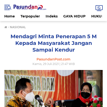
Home
Terpopuler
Indeks
GAYA HIDUP
HUKUM
›
NASIONAL
Mendagri Minta Penerapan 5 M
Kepada Masyarakat Jangan
Sampai Kendur
PasundanPost.com
Kamis, 29 Juli 2021 | 21:47 WIB