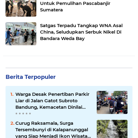
Untuk Pemulihan Pascabanjir
Sumatera
Satgas Terpadu Tangkap WNA Asal
China, Seludupkan Serbuk Nikel Di
Bandara Weda Bay
Berita Terpopuler
Warga Desak Penertiban Parkir
Liar di Jalan Gatot Subroto
Bandung, Kemacetan Dinilai
Makin Mengkhawatirkan
Curug Raksamala, Surga
Tersembunyi di Kalapanunggal
yang Siap Menjadi Ikon Wisata