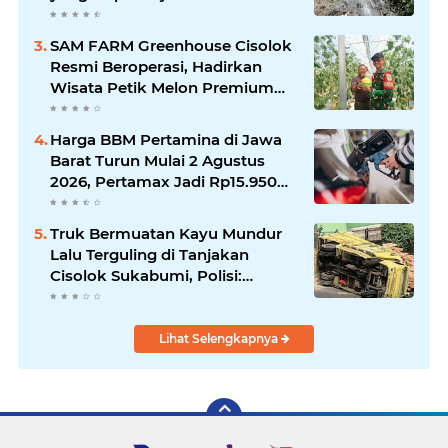
Alam Baru Kabupaten
Sukabumi
SAM FARM Greenhouse Cisolok
Resmi Beroperasi, Hadirkan
Wisata Petik Melon Premium
dan Edukasi Pertanian Modern
di Sukabumi
Harga BBM Pertamina di Jawa
Barat Turun Mulai 2 Agustus
2026, Pertamax Jadi Rp15.950
per Liter, Cek Daftar Harga
Terbaru
Truk Bermuatan Kayu Mundur
Lalu Terguling di Tanjakan
Cisolok Sukabumi, Polisi:
Diduga Tak Kuat Menanjak
Lihat Selengkapnya