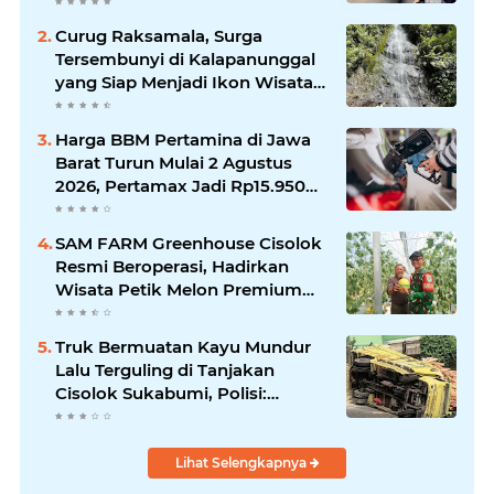
Makin Mengkhawatirkan
Curug Raksamala, Surga
Tersembunyi di Kalapanunggal
yang Siap Menjadi Ikon Wisata
Alam Baru Kabupaten
Sukabumi
Harga BBM Pertamina di Jawa
Barat Turun Mulai 2 Agustus
2026, Pertamax Jadi Rp15.950
per Liter, Cek Daftar Harga
Terbaru
SAM FARM Greenhouse Cisolok
Resmi Beroperasi, Hadirkan
Wisata Petik Melon Premium
dan Edukasi Pertanian Modern
di Sukabumi
Truk Bermuatan Kayu Mundur
Lalu Terguling di Tanjakan
Cisolok Sukabumi, Polisi:
Diduga Tak Kuat Menanjak
Lihat Selengkapnya