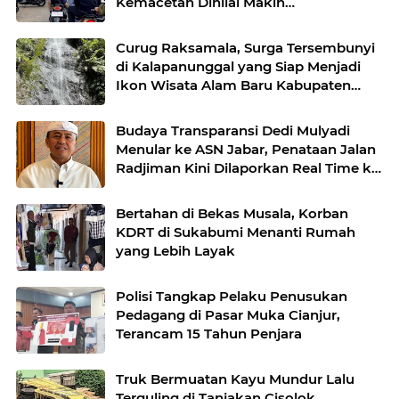
Kemacetan Dinilai Makin
Mengkhawatirkan
Curug Raksamala, Surga Tersembunyi
di Kalapanunggal yang Siap Menjadi
Ikon Wisata Alam Baru Kabupaten
Sukabumi
Budaya Transparansi Dedi Mulyadi
Menular ke ASN Jabar, Penataan Jalan
Radjiman Kini Dilaporkan Real Time ke
Publik
Bertahan di Bekas Musala, Korban
KDRT di Sukabumi Menanti Rumah
yang Lebih Layak
Polisi Tangkap Pelaku Penusukan
Pedagang di Pasar Muka Cianjur,
Terancam 15 Tahun Penjara
Truk Bermuatan Kayu Mundur Lalu
Terguling di Tanjakan Cisolok