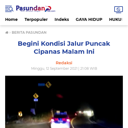
Home
Terpopuler
Indeks
GAYA HIDUP
HUKUM
›
BERITA PASUNDAN
Begini Kondisi Jalur Puncak
Cipanas Malam Ini
Redaksi
Minggu, 12 September 2021 | 21:08 WIB