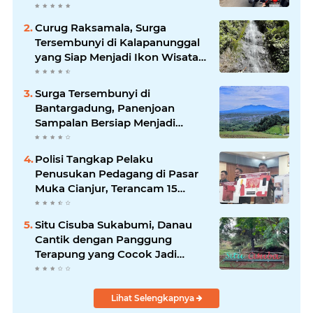
Makin Mengkhawatirkan
Curug Raksamala, Surga
Tersembunyi di Kalapanunggal
yang Siap Menjadi Ikon Wisata
Alam Baru Kabupaten
Sukabumi
Surga Tersembunyi di
Bantargadung, Panenjoan
Sampalan Bersiap Menjadi
Destinasi Desa Wisata Baru
Sukabumi
Polisi Tangkap Pelaku
Penusukan Pedagang di Pasar
Muka Cianjur, Terancam 15
Tahun Penjara
Situ Cisuba Sukabumi, Danau
Cantik dengan Panggung
Terapung yang Cocok Jadi
Destinasi Libur Akhir Pekan
Lihat Selengkapnya