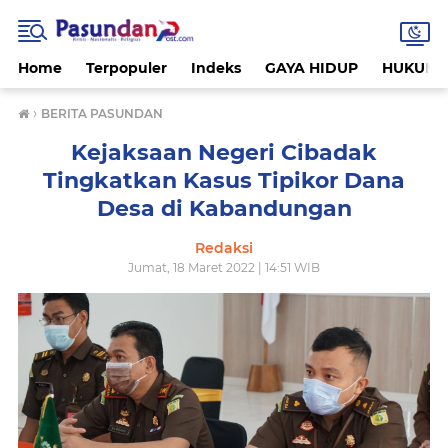
Home
Terpopuler
Indeks
GAYA HIDUP
HUKUM
›
BERITA PASUNDAN
Kejaksaan Negeri Cibadak
Tingkatkan Kasus Tipikor Dana
Desa di Kabandungan
Redaksi
Jumat, 18 Maret 2022 | 14:51 WIB