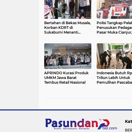
Bertahan di Bekas Musala,
Polisi Tangkap Pela
Korban KDRT di
Penusukan Pedagan
Sukabumi Menanti
Pasar Muka Cianjur
Rumah yang Lebih Layak
Terancam 15 Tahun
Penjara
APRINDO Kurasi Produk
Indonesia Butuh Rp
UMKM Jawa Barat
Triliun Lebih Untuk
Tembus Retail Nasional
Pemulihan Pascaban
Sumatera
Kat
BE