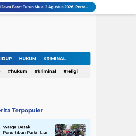
Harga BBM Pertamina di Jawa Barat Turun Mulai 2 Agustus 2026, Pertamax Jadi Rp15.950 per Liter, Cek Daftar Harga Terbaru
SAM FARM Greenhouse Cisolok Resmi Beroperasi, Hadirkan Wisata Petik Melon Premium dan Edukasi Pertanian Modern di Sukabumi
Warga Desak Penertiban Parkir Liar di Jalan Gatot Subroto Bandung, Kemacetan Dinilai Makin Mengkhawatirkan
Curug Raksamala, Surga Tersembunyi di Kalapanunggal yang Siap Menjadi Ikon Wisata Alam Baru Kabupaten Sukabumi
Budaya Transparansi Dedi Mulyadi Menular ke ASN Jabar, Penataan Jalan Radjiman Kini Dilaporkan Real Time ke Publik
Bertahan di Bekas Musala, Korban KDRT di Sukabumi Menanti Rumah yang Lebih Layak
Polisi Tangkap Pelaku Penusukan Pedagang di Pasar Muka Cianjur, Terancam 15 Tahun Penjara
Surga Tersembunyi di Bantargadung, Panenjoan Sampalan Bersiap Menjadi Destinasi Desa Wisata Baru Sukabumi
HIDUP
HUKUM
KRIMINAL
Situ Cisuba Sukabumi, Danau Cantik dengan Panggung Terapung yang Cocok Jadi Destinasi Libur Akhir Pekan
Truk Bermuatan Kayu Mundur Lalu Terguling di Tanjakan Cisolok Sukabumi, Polisi: Diduga Tak Kuat Menanjak
p
hukum
kriminal
religi
rita Terpopuler
Warga Desak
Penertiban Parkir Liar