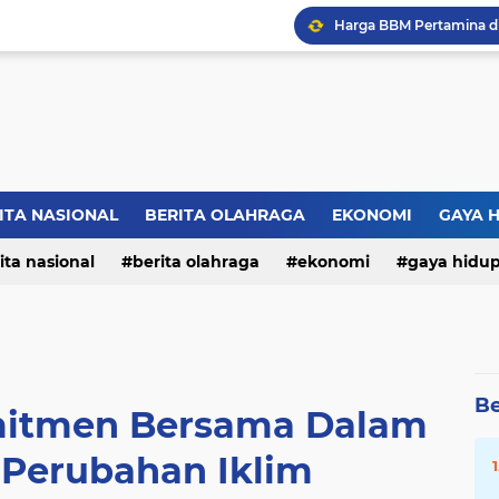
ITA NASIONAL
BERITA OLAHRAGA
EKONOMI
GAYA 
ita nasional
berita olahraga
ekonomi
gaya hidu
Be
mitmen Bersama Dalam
 Perubahan Iklim