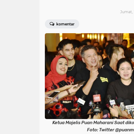
Jumat, 
komentar
Ketua Majelis Puan Maharani Saat dik
Foto: Twitter @puanm