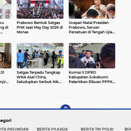
ku
Prabowo Bentuk Satgas
Ucapan Natal Presiden
g di
PHK saat May Day 2026 di
Prabowo, Seruan
,
Monas
Persatuan di Tengah Ujian
Bencana
.51
Satgas Terpadu Tangkap
Komisi II DPRD
WNA Asal China,
Kabupaten Sukabumi:
jir
Seludupkan Serbuk Nikel
Pelantikan Ribuan PPPK
Di Bandara Weda Bay
Harus Dibarengi Dengan
Peningkatan Pelayanan
egori
RITA PASUNDAN
BERITA PILKADA
BERITA TNI POLRI
BO