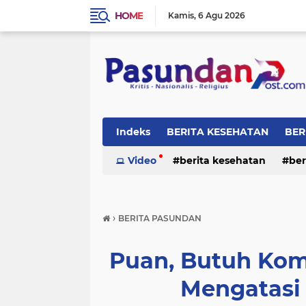
HOME
Kamis
6 Agu 2026
Indeks
BERITA KESEHATAN
BER
RELIGI
Video
berita kesehatan
ber
›
BERITA PASUNDAN
Puan, Butuh Ko
Mengatasi