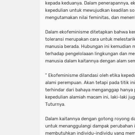
kepada keduanya. Dalam penerapannya, e
kepedulian untuk mewujudkan keadilan sos
mengutamakan nilai feminitas, dan menent
Dalam ekofeminisme ditetapkan bahwa kerj
toleransi merupakan cara untuk melestari
manusia berada. Hubungan ini kemudian 
terhadap pengelolaaan lingkungan dan me
manusia dalam kaitannya dengan alam se
" Ekofeminisme dilandasi oleh etika kepedu
alami perempuan. Akan tetapi pada titik ini
terhindar dari bahaya menganggap hanya 
kepedulian alamiah macam ini, laki-laki ju
Tuturnya.
Dalam kaitannya dengan gotong royong da
untuk menanggulangi dampak perubahan ik
membutuhkan individu-individu yang memil