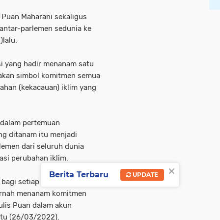
) Puan Maharani sekaligus
antar-parlemen sedunia ke
lalu.
si yang hadir menanam satu
pakan simbol komitmen semua
han (kekacauan) iklim yang
 dalam pertemuan
ng ditanam itu menjadi
lemen dari seluruh dunia
si perubahan iklim.
×
Berita Terbaru
UPDATE
 bagi setiap delegasi saat
 pernah menanam komitmen
tulis Puan dalam akun
btu (26/03/2022).