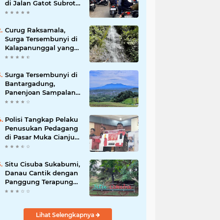
di Jalan Gatot Subroto
Bandung, Kemacetan
Dinilai Makin
Mengkhawatirkan
Curug Raksamala,
Surga Tersembunyi di
Kalapanunggal yang
Siap Menjadi Ikon
Wisata Alam Baru
Kabupaten Sukabumi
Surga Tersembunyi di
Bantargadung,
Panenjoan Sampalan
Bersiap Menjadi
Destinasi Desa Wisata
Baru Sukabumi
Polisi Tangkap Pelaku
Penusukan Pedagang
di Pasar Muka Cianjur,
Terancam 15 Tahun
Penjara
Situ Cisuba Sukabumi,
Danau Cantik dengan
Panggung Terapung
yang Cocok Jadi
Destinasi Libur Akhir
Pekan
Lihat Selengkapnya