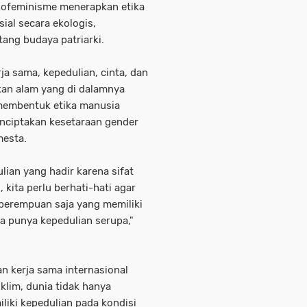
kofeminisme menerapkan etika
ial secara ekologis,
ang budaya patriarki.
a sama, kepedulian, cinta, dan
kan alam yang di dalamnya
membentuk etika manusia
nciptakan kesetaraan gender
mesta.
lian yang hadir karena sifat
, kita perlu berhati-hati agar
perempuan saja yang memiliki
ga punya kepedulian serupa,"
n kerja sama internasional
lim, dunia tidak hanya
iki kepedulian pada kondisi