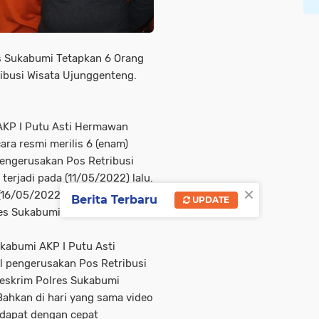
s Sukabumi Tetapkan 6 Orang
ibusi Wisata Ujunggenteng.
AKP I Putu Asti Hermawan
ra resmi merilis 6 (enam)
engerusakan Pos Retribusi
erjadi pada (11/05/2022) lalu.
×
 (16/05/2022) pukul 13.00 Wib,
Berita Terbaru
UPDATE
res Sukabumi.
ukabumi AKP I Putu Asti
l pengerusakan Pos Retribusi
reskrim Polres Sukabumi
ahkan di hari yang sama video
 dapat dengan cepat