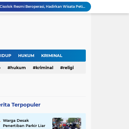
SAM FARM Greenhouse Cisolok Resmi Beroperasi, Hadirkan Wisata Petik Melon Premium dan Edukasi Pertanian Modern di Sukabumi
Warga Desak Penertiban Parkir Liar di Jalan Gatot Subroto Bandung, Kemacetan Dinilai Makin Mengkhawatirkan
Curug Raksamala, Surga Tersembunyi di Kalapanunggal yang Siap Menjadi Ikon Wisata Alam Baru Kabupaten Sukabumi
Budaya Transparansi Dedi Mulyadi Menular ke ASN Jabar, Penataan Jalan Radjiman Kini Dilaporkan Real Time ke Publik
Bertahan di Bekas Musala, Korban KDRT di Sukabumi Menanti Rumah yang Lebih Layak
Polisi Tangkap Pelaku Penusukan Pedagang di Pasar Muka Cianjur, Terancam 15 Tahun Penjara
Surga Tersembunyi di Bantargadung, Panenjoan Sampalan Bersiap Menjadi Destinasi Desa Wisata Baru Sukabumi
Situ Cisuba Sukabumi, Danau Cantik dengan Panggung Terapung yang Cocok Jadi Destinasi Libur Akhir Pekan
HIDUP
HUKUM
KRIMINAL
Truk Bermuatan Kayu Mundur Lalu Terguling di Tanjakan Cisolok Sukabumi, Polisi: Diduga Tak Kuat Menanjak
p
hukum
kriminal
religi
Harga BBM Pertamina di Jawa Barat Turun Mulai 2 Agustus 2026, Pertamax Jadi Rp15.950 per Liter, Cek Daftar Harga Terbaru
rita Terpopuler
Warga Desak
Penertiban Parkir Liar