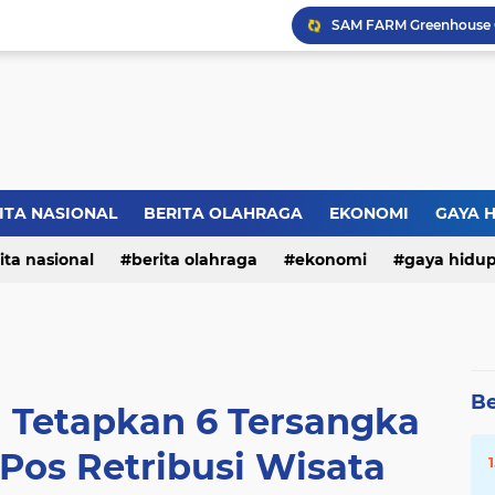
ITA NASIONAL
BERITA OLAHRAGA
EKONOMI
GAYA 
ita nasional
berita olahraga
ekonomi
gaya hidu
Be
 Tetapkan 6 Tersangka
Pos Retribusi Wisata