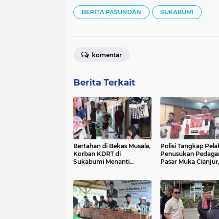
BERITA PASUNDAN
SUKABUMI
komentar
Berita Terkait
Bertahan di Bekas Musala,
Polisi Tangkap Pela
Korban KDRT di
Penusukan Pedagan
Sukabumi Menanti
Pasar Muka Cianjur
Rumah yang Lebih Layak
Terancam 15 Tahun
Penjara