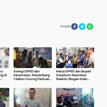
SHARE
ku
Sinergi DPRD dan
Ketua DPRD dan Bupati
g di
Kecamatan, Musrenbang
Sukabumi Resmikan
,
Cidahu–Cicurug Perkuat
Reaktor Biogas–Solar
Agroindustri dan
Dryer House, Tonggak
Pariwisata
Transisi Energi Inklusif di
Simpenan