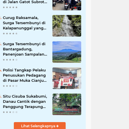
di Jalan Gatot Subroto
Bandung, Kemacetan
Dinilai Makin
Mengkhawatirkan
Curug Raksamala,
Surga Tersembunyi di
Kalapanunggal yang
Siap Menjadi Ikon
Wisata Alam Baru
Kabupaten Sukabumi
Surga Tersembunyi di
Bantargadung,
Panenjoan Sampalan
Bersiap Menjadi
Destinasi Desa Wisata
Baru Sukabumi
Polisi Tangkap Pelaku
Penusukan Pedagang
di Pasar Muka Cianjur,
Terancam 15 Tahun
Penjara
Situ Cisuba Sukabumi,
Danau Cantik dengan
Panggung Terapung
yang Cocok Jadi
Destinasi Libur Akhir
Pekan
Lihat Selengkapnya