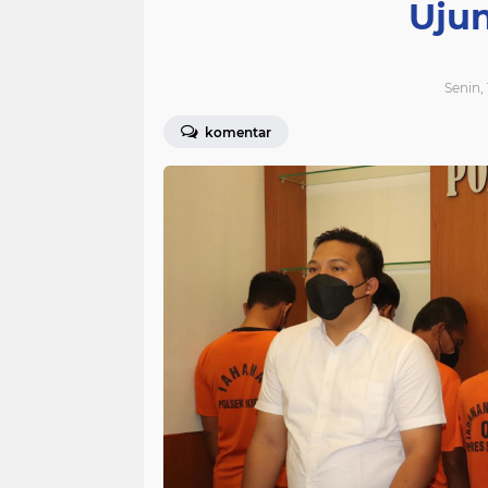
Uju
Senin,
komentar