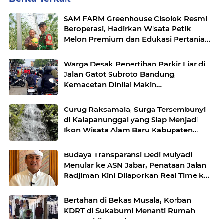
SAM FARM Greenhouse Cisolok Resmi
Beroperasi, Hadirkan Wisata Petik
Melon Premium dan Edukasi Pertanian
Modern di Sukabumi
Warga Desak Penertiban Parkir Liar di
Jalan Gatot Subroto Bandung,
Kemacetan Dinilai Makin
Mengkhawatirkan
Curug Raksamala, Surga Tersembunyi
di Kalapanunggal yang Siap Menjadi
Ikon Wisata Alam Baru Kabupaten
Sukabumi
Budaya Transparansi Dedi Mulyadi
Menular ke ASN Jabar, Penataan Jalan
Radjiman Kini Dilaporkan Real Time ke
Publik
Bertahan di Bekas Musala, Korban
KDRT di Sukabumi Menanti Rumah