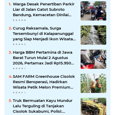
Warga Desak Penertiban Parkir
Liar di Jalan Gatot Subroto
Bandung, Kemacetan Dinilai
Makin Mengkhawatirkan
Curug Raksamala, Surga
Tersembunyi di Kalapanunggal
yang Siap Menjadi Ikon Wisata
Alam Baru Kabupaten
Sukabumi
Harga BBM Pertamina di Jawa
Barat Turun Mulai 2 Agustus
2026, Pertamax Jadi Rp15.950
per Liter, Cek Daftar Harga
Terbaru
SAM FARM Greenhouse Cisolok
Resmi Beroperasi, Hadirkan
Wisata Petik Melon Premium
dan Edukasi Pertanian Modern
di Sukabumi
Truk Bermuatan Kayu Mundur
Lalu Terguling di Tanjakan
Cisolok Sukabumi, Polisi: