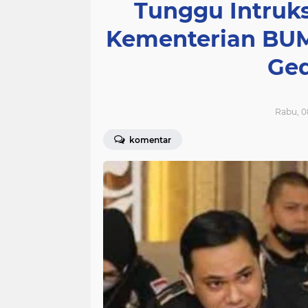
Tunggu Intruk
Kementerian BUM
Ge
Rabu, 0
komentar