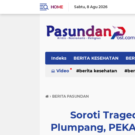
HOME
Sabtu
8 Agu 2026
Indeks
BERITA KESEHATAN
BER
RELIGI
Video
berita kesehatan
ber
›
BERITA PASUNDAN
Soroti Trag
Plumpang, PEKA