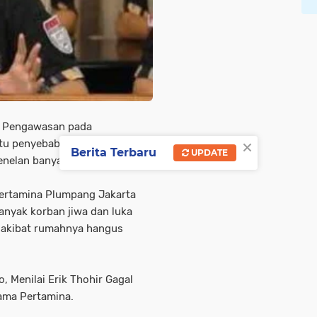
 Pengawasan pada
×
tu penyebab seringnya terjadi
Berita Terbaru
UPDATE
nelan banyak korban jiwa.
Pertamina Plumpang Jakarta
anyak korban jiwa dan luka
 akibat rumahnya hangus
, Menilai Erik Thohir Gagal
ama Pertamina.