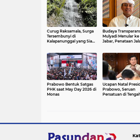
Curug Raksamala, Surga
Budaya Transparans
Tersembunyi di
Mulyadi Menular ke
Kalapanunggal yang Siap
Jabar, Penataan Jal
Menjadi Ikon Wisata Alam
Radjiman Kini Dila
Baru Kabupaten
Real Time ke Publik
Sukabumi
Prabowo Bentuk Satgas
Ucapan Natal Presi
PHK saat May Day 2026 di
Prabowo, Seruan
Monas
Persatuan di Tengah
Bencana
Kat