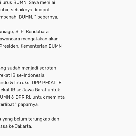
gi urus BUMN. Saya menilai
ohir, sebaiknya dicopot
embenahi BUMN, " bebernya.
niago, S.IP. Bendahara
iwawancara mengatakan akan
Presiden, Kementerian BUMN
ng sudah menjadi sorotan
Pekat IB se-Indonesia,
ndo & Intruksi DPP PEKAT IB
ekat IB se Jawa Barat untuk
BUMN & DPR RI, untuk meminta
rlibat." paparnya.
us yang belum terungkap dan
sa ke Jakarta.