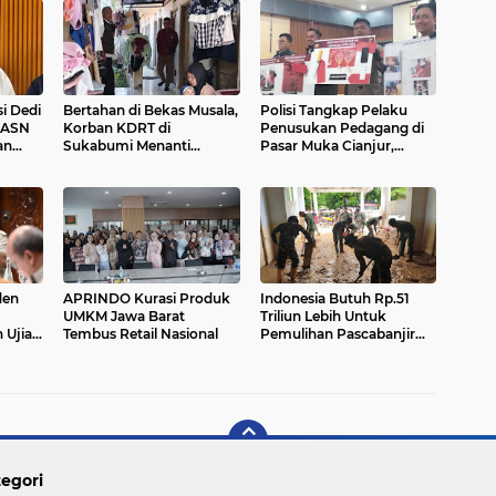
i Dedi
Bertahan di Bekas Musala,
Polisi Tangkap Pelaku
 ASN
Korban KDRT di
Penusukan Pedagang di
an
Sukabumi Menanti
Pasar Muka Cianjur,
porkan
Rumah yang Lebih Layak
Terancam 15 Tahun
Penjara
den
APRINDO Kurasi Produk
Indonesia Butuh Rp.51
UMKM Jawa Barat
Triliun Lebih Untuk
 Ujian
Tembus Retail Nasional
Pemulihan Pascabanjir
Sumatera
egori