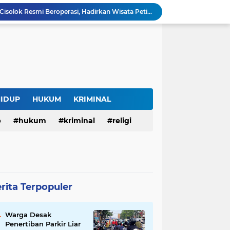
SAM FARM Greenhouse Cisolok Resmi Beroperasi, Hadirkan Wisata Petik Melon Premium dan Edukasi Pertanian Modern di Sukabumi
Warga Desak Penertiban Parkir Liar di Jalan Gatot Subroto Bandung, Kemacetan Dinilai Makin Mengkhawatirkan
Curug Raksamala, Surga Tersembunyi di Kalapanunggal yang Siap Menjadi Ikon Wisata Alam Baru Kabupaten Sukabumi
Budaya Transparansi Dedi Mulyadi Menular ke ASN Jabar, Penataan Jalan Radjiman Kini Dilaporkan Real Time ke Publik
Bertahan di Bekas Musala, Korban KDRT di Sukabumi Menanti Rumah yang Lebih Layak
Polisi Tangkap Pelaku Penusukan Pedagang di Pasar Muka Cianjur, Terancam 15 Tahun Penjara
Surga Tersembunyi di Bantargadung, Panenjoan Sampalan Bersiap Menjadi Destinasi Desa Wisata Baru Sukabumi
Situ Cisuba Sukabumi, Danau Cantik dengan Panggung Terapung yang Cocok Jadi Destinasi Libur Akhir Pekan
HIDUP
HUKUM
KRIMINAL
Truk Bermuatan Kayu Mundur Lalu Terguling di Tanjakan Cisolok Sukabumi, Polisi: Diduga Tak Kuat Menanjak
p
hukum
kriminal
religi
Harga BBM Pertamina di Jawa Barat Turun Mulai 2 Agustus 2026, Pertamax Jadi Rp15.950 per Liter, Cek Daftar Harga Terbaru
rita Terpopuler
Warga Desak
Penertiban Parkir Liar