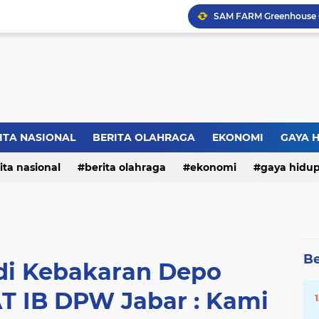
ITA NASIONAL
BERITA OLAHRAGA
EKONOMI
GAYA 
ita nasional
berita olahraga
ekonomi
gaya hidu
Be
edi Kebakaran Depo
T IB DPW Jabar : Kami