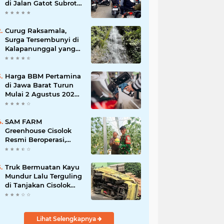
di Jalan Gatot Subroto
Bandung, Kemacetan
Dinilai Makin
Mengkhawatirkan
Curug Raksamala,
Surga Tersembunyi di
Kalapanunggal yang
Siap Menjadi Ikon
Wisata Alam Baru
Kabupaten Sukabumi
Harga BBM Pertamina
di Jawa Barat Turun
Mulai 2 Agustus 2026,
Pertamax Jadi
Rp15.950 per Liter, Cek
Daftar Harga Terbaru
SAM FARM
Greenhouse Cisolok
Resmi Beroperasi,
Hadirkan Wisata Petik
Melon Premium dan
Edukasi Pertanian
Truk Bermuatan Kayu
Modern di Sukabumi
Mundur Lalu Terguling
di Tanjakan Cisolok
Sukabumi, Polisi:
Diduga Tak Kuat
Menanjak
Lihat Selengkapnya