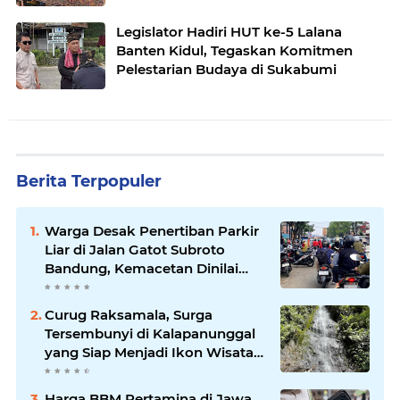
Legislator Hadiri HUT ke-5 Lalana
Banten Kidul, Tegaskan Komitmen
Pelestarian Budaya di Sukabumi
Berita Terpopuler
Warga Desak Penertiban Parkir
Liar di Jalan Gatot Subroto
Bandung, Kemacetan Dinilai
Makin Mengkhawatirkan
Curug Raksamala, Surga
Tersembunyi di Kalapanunggal
yang Siap Menjadi Ikon Wisata
Alam Baru Kabupaten
Sukabumi
Harga BBM Pertamina di Jawa