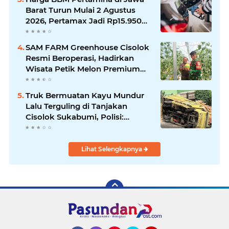
Barat Turun Mulai 2 Agustus
2026, Pertamax Jadi Rp15.950
per Liter, Cek Daftar Harga
Terbaru
SAM FARM Greenhouse Cisolok
Resmi Beroperasi, Hadirkan
Wisata Petik Melon Premium
dan Edukasi Pertanian Modern
di Sukabumi
Truk Bermuatan Kayu Mundur
Lalu Terguling di Tanjakan
Cisolok Sukabumi, Polisi:
Diduga Tak Kuat Menanjak
Lihat Selengkapnya