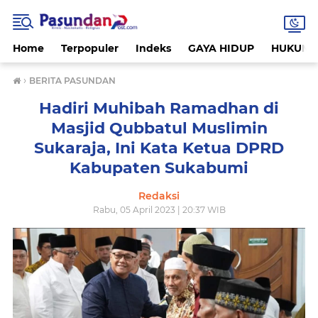
Home
Terpopuler
Indeks
GAYA HIDUP
HUKUM
›
BERITA PASUNDAN
Hadiri Muhibah Ramadhan di
Masjid Qubbatul Muslimin
Sukaraja, Ini Kata Ketua DPRD
Kabupaten Sukabumi
Redaksi
Rabu, 05 April 2023 | 20:37 WIB