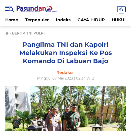
Home
Terpopuler
Indeks
GAYA HIDUP
HUKUM
›
BERITA TNI POLRI
Panglima TNI dan Kapolri
Melakukan Inspeksi Ke Pos
Komando Di Labuan Bajo
Redaksi
Minggu, 07 Mei 2023 | 02:34 WIB