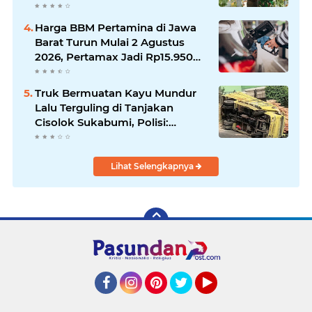
dan Edukasi Pertanian Modern
di Sukabumi
Harga BBM Pertamina di Jawa
Barat Turun Mulai 2 Agustus
2026, Pertamax Jadi Rp15.950
per Liter, Cek Daftar Harga
Terbaru
Truk Bermuatan Kayu Mundur
Lalu Terguling di Tanjakan
Cisolok Sukabumi, Polisi:
Diduga Tak Kuat Menanjak
Lihat Selengkapnya
Facebook
Instagram
Pinterest
Twitter
YouTube