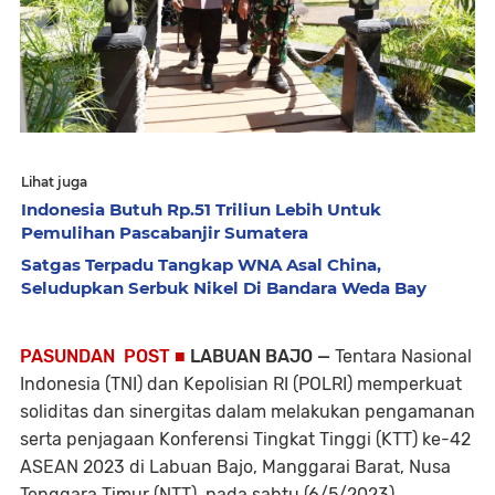
Lihat juga
Indonesia Butuh Rp.51 Triliun Lebih Untuk
Pemulihan Pascabanjir Sumatera
Satgas Terpadu Tangkap WNA Asal China,
Seludupkan Serbuk Nikel Di Bandara Weda Bay
PASUNDAN POST ■
LABUAN BAJO —
Tentara Nasional
Indonesia (TNI) dan Kepolisian RI (POLRI) memperkuat
soliditas dan sinergitas dalam melakukan pengamanan
serta penjagaan Konferensi Tingkat Tinggi (KTT) ke-42
ASEAN 2023 di Labuan Bajo, Manggarai Barat, Nusa
Tenggara Timur (NTT), pada sabtu (6/5/2023).