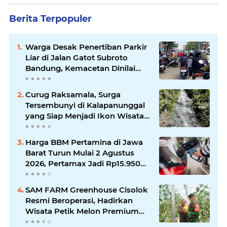
Berita Terpopuler
Warga Desak Penertiban Parkir
Liar di Jalan Gatot Subroto
Bandung, Kemacetan Dinilai
Makin Mengkhawatirkan
Curug Raksamala, Surga
Tersembunyi di Kalapanunggal
yang Siap Menjadi Ikon Wisata
Alam Baru Kabupaten
Sukabumi
Harga BBM Pertamina di Jawa
Barat Turun Mulai 2 Agustus
2026, Pertamax Jadi Rp15.950
per Liter, Cek Daftar Harga
Terbaru
SAM FARM Greenhouse Cisolok
Resmi Beroperasi, Hadirkan
Wisata Petik Melon Premium
dan Edukasi Pertanian Modern