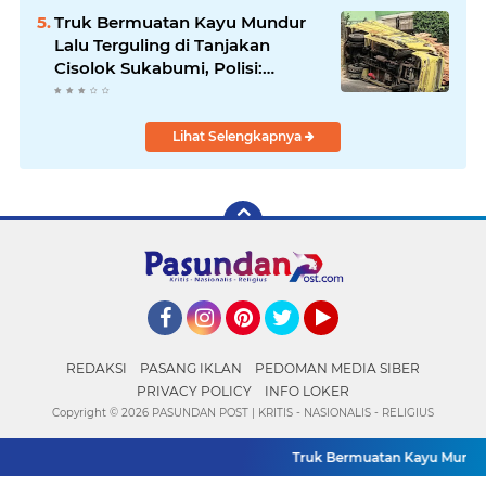
di Sukabumi
Truk Bermuatan Kayu Mundur
Lalu Terguling di Tanjakan
Cisolok Sukabumi, Polisi:
Diduga Tak Kuat Menanjak
Lihat Selengkapnya
Facebook
Instagram
Pinterest
Twitter
YouTube
REDAKSI
PASANG IKLAN
PEDOMAN MEDIA SIBER
PRIVACY POLICY
INFO LOKER
Copyright ©
2026 PASUNDAN POST | KRITIS - NASIONALIS - RELIGIUS
Truk Bermuatan Kayu Mundur La