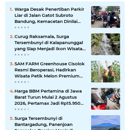
Warga Desak Penertiban Parkir
Liar di Jalan Gatot Subroto
Bandung, Kemacetan Dinilai
Makin Mengkhawatirkan
Curug Raksamala, Surga
Tersembunyi di Kalapanunggal
yang Siap Menjadi Ikon Wisata
Alam Baru Kabupaten
Sukabumi
SAM FARM Greenhouse Cisolok
Resmi Beroperasi, Hadirkan
Wisata Petik Melon Premium
dan Edukasi Pertanian Modern
di Sukabumi
Harga BBM Pertamina di Jawa
Barat Turun Mulai 2 Agustus
2026, Pertamax Jadi Rp15.950
per Liter, Cek Daftar Harga
Terbaru
Surga Tersembunyi di
Bantargadung, Panenjoan