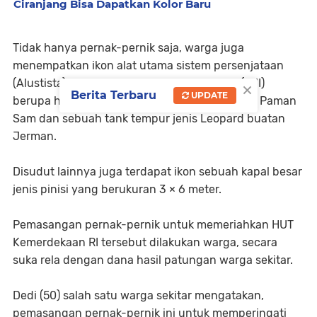
Ciranjang Bisa Dapatkan Kolor Baru
Tidak hanya pernak-pernik saja, warga juga
menempatkan ikon alat utama sistem persenjataan
×
(Alustista) milik Tentara Nasional Indonesia (TNI)
Berita Terbaru
UPDATE
berupa helikopter jenis Apache buatan Negeri Paman
Sam dan sebuah tank tempur jenis Leopard buatan
Jerman.
Disudut lainnya juga terdapat ikon sebuah kapal besar
jenis pinisi yang berukuran 3 × 6 meter.
Pemasangan pernak-pernik untuk memeriahkan HUT
Kemerdekaan RI tersebut dilakukan warga, secara
suka rela dengan dana hasil patungan warga sekitar.
Dedi (50) salah satu warga sekitar mengatakan,
pemasangan pernak-pernik ini untuk memperingati