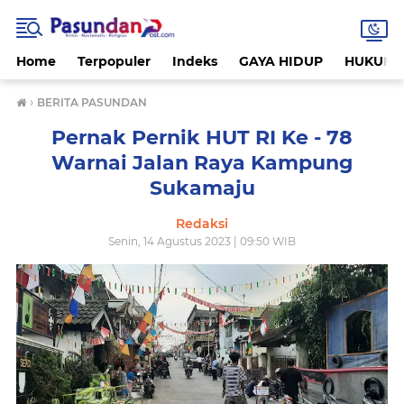
Home
Terpopuler
Indeks
GAYA HIDUP
HUKUM
›
BERITA PASUNDAN
Pernak Pernik HUT RI Ke - 78
Warnai Jalan Raya Kampung
Sukamaju
Redaksi
Senin, 14 Agustus 2023 | 09:50 WIB