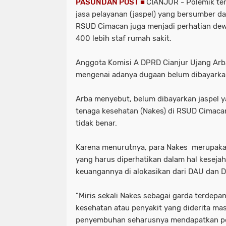
PASUNDAN POST ■
CIANJUR - Polemik te
jasa pelayanan (jaspel) yang bersumber d
RSUD Cimacan juga menjadi perhatian de
400 lebih staf rumah sakit.
Anggota Komisi A DPRD Cianjur Ujang Arb
mengenai adanya dugaan belum dibayarkan
Arba menyebut, belum dibayarkan jaspel 
tenaga kesehatan (Nakes) di RSUD Cimacan
tidak benar.
Karena menurutnya, para Nakes merupaka
yang harus diperhatikan dalam hal keseja
keuangannya di alokasikan dari DAU dan 
"Miris sekali Nakes sebagai garda terdep
kesehatan atau penyakit yang diderita ma
penyembuhan seharusnya mendapatkan pe