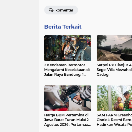
komentar
Berita Terkait
2 Kendaraan Bermotor
Satpol PP Cianjur
Mengalami Kecelakaan di
Segel Villa Mewah d
Jalan Raya Bandung, 1
Gadog
Orang Tewas Ditempat
Harga BBM Pertamina di
SAM FARM Greenh
Jawa Barat Turun Mulai 2
Cisolok Resmi Berop
Agustus 2026, Pertamax
Hadirkan Wisata Pe
Jadi Rp15.950 per Liter,
Melon Premium da