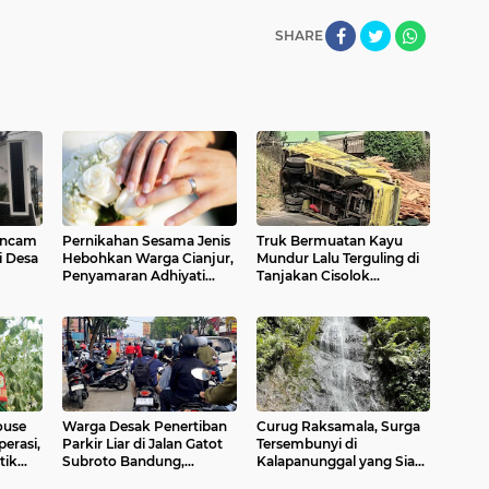
SHARE
 Ancam
Pernikahan Sesama Jenis
Truk Bermuatan Kayu
i Desa
Hebohkan Warga Cianjur,
Mundur Lalu Terguling di
Penyamaran Adhiyati
Tanjakan Cisolok
Terbongkar
Sukabumi, Polisi: Diduga
Tak Kuat Menanjak
ouse
Warga Desak Penertiban
Curug Raksamala, Surga
erasi,
Parkir Liar di Jalan Gatot
Tersembunyi di
tik
Subroto Bandung,
Kalapanunggal yang Siap
n
Kemacetan Dinilai Makin
Menjadi Ikon Wisata Alam