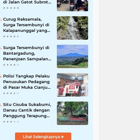
di Jalan Gatot Subroto
Bandung, Kemacetan
Dinilai Makin
Mengkhawatirkan
Curug Raksamala,
Surga Tersembunyi di
Kalapanunggal yang
Siap Menjadi Ikon
Wisata Alam Baru
Kabupaten Sukabumi
Surga Tersembunyi di
Bantargadung,
Panenjoan Sampalan
Bersiap Menjadi
Destinasi Desa Wisata
Baru Sukabumi
Polisi Tangkap Pelaku
Penusukan Pedagang
di Pasar Muka Cianjur,
Terancam 15 Tahun
Penjara
Situ Cisuba Sukabumi,
Danau Cantik dengan
Panggung Terapung
yang Cocok Jadi
Destinasi Libur Akhir
Pekan
Lihat Selengkapnya