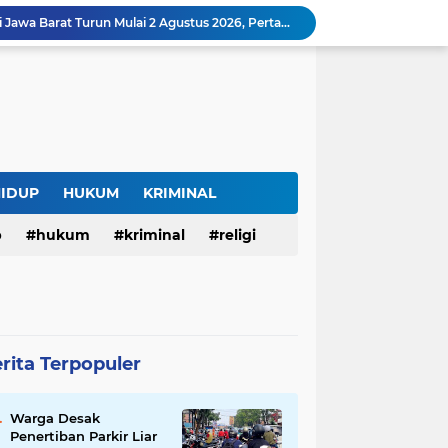
Harga BBM Pertamina di Jawa Barat Turun Mulai 2 Agustus 2026, Pertamax Jadi Rp15.950 per Liter, Cek Daftar Harga Terbaru
SAM FARM Greenhouse Cisolok Resmi Beroperasi, Hadirkan Wisata Petik Melon Premium dan Edukasi Pertanian Modern di Sukabumi
Warga Desak Penertiban Parkir Liar di Jalan Gatot Subroto Bandung, Kemacetan Dinilai Makin Mengkhawatirkan
Curug Raksamala, Surga Tersembunyi di Kalapanunggal yang Siap Menjadi Ikon Wisata Alam Baru Kabupaten Sukabumi
Budaya Transparansi Dedi Mulyadi Menular ke ASN Jabar, Penataan Jalan Radjiman Kini Dilaporkan Real Time ke Publik
Bertahan di Bekas Musala, Korban KDRT di Sukabumi Menanti Rumah yang Lebih Layak
Polisi Tangkap Pelaku Penusukan Pedagang di Pasar Muka Cianjur, Terancam 15 Tahun Penjara
Surga Tersembunyi di Bantargadung, Panenjoan Sampalan Bersiap Menjadi Destinasi Desa Wisata Baru Sukabumi
HIDUP
HUKUM
KRIMINAL
Situ Cisuba Sukabumi, Danau Cantik dengan Panggung Terapung yang Cocok Jadi Destinasi Libur Akhir Pekan
p
hukum
kriminal
religi
Truk Bermuatan Kayu Mundur Lalu Terguling di Tanjakan Cisolok Sukabumi, Polisi: Diduga Tak Kuat Menanjak
rita Terpopuler
Warga Desak
Penertiban Parkir Liar