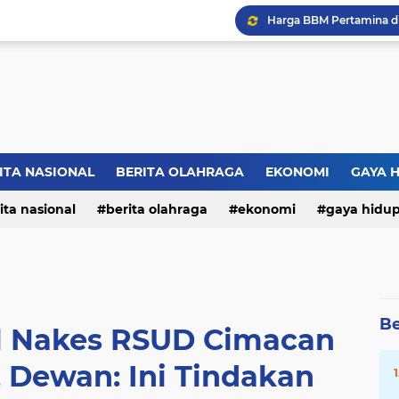
ITA NASIONAL
BERITA OLAHRAGA
EKONOMI
GAYA 
ita nasional
berita olahraga
ekonomi
gaya hidu
Be
el Nakes RSUD Cimacan
 Dewan: Ini Tindakan