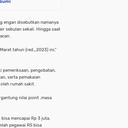
abumi
ng engan disebutkan namanya
ir sebulan sekali. Hingga saat
acan.
aret tahun (red_2023) ini,"
uti pemeriksaan, pengobatan,
tan, serta pemakaian
 oleh rumah sakit.
ergantung nilai point ,masa
 bisa mencapai Rp 3 juta,
umlah pegawai RS bisa