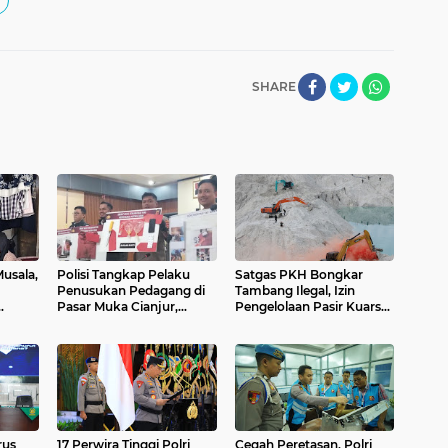
SHARE
usala,
Polisi Tangkap Pelaku
Satgas PKH Bongkar
Penusukan Pedagang di
Tambang Ilegal, Izin
Pasar Muka Cianjur,
Pengelolaan Pasir Kuarsa
Layak
Terancam 15 Tahun
Ditarik Ke Pusat
Penjara
rus
17 Perwira Tinggi Polri
Cegah Peretasan, Polri