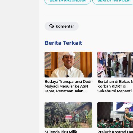
BERITA PASUNDAN
BERITA TNI POLRI
komentar
Berita Terkait
Budaya Transparansi Dedi
Bertahan di Bekas M
Mulyadi Menular ke ASN
Korban KDRT di
Jabar, Penataan Jalan
Sukabumi Menanti
Radjiman Kini Dilaporkan
Rumah yang Lebih 
Real Time ke Publik
31 Tenda Biru Milik
Prajurit Kostrad Ha