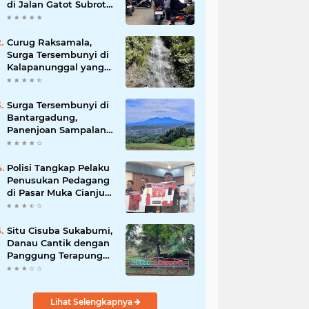
di Jalan Gatot Subroto
Bandung, Kemacetan
Dinilai Makin
Mengkhawatirkan
Curug Raksamala,
Surga Tersembunyi di
Kalapanunggal yang
Siap Menjadi Ikon
Wisata Alam Baru
Kabupaten Sukabumi
Surga Tersembunyi di
Bantargadung,
Panenjoan Sampalan
Bersiap Menjadi
Destinasi Desa Wisata
Baru Sukabumi
Polisi Tangkap Pelaku
Penusukan Pedagang
di Pasar Muka Cianjur,
Terancam 15 Tahun
Penjara
Situ Cisuba Sukabumi,
Danau Cantik dengan
Panggung Terapung
yang Cocok Jadi
Destinasi Libur Akhir
Pekan
Lihat Selengkapnya