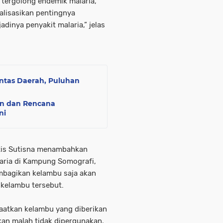
 tergolong endemik malaria,
alisasikan pentingnya
inya penyakit malaria,” jelas
ntas Daerah, Puluhan
n dan Rencana
ni
Entis Sutisna menambahkan
aria di Kampung Somografi,
bagikan kelambu saja akan
kelambu tersebut.
aatkan kelambu yang diberikan
kan malah tidak dipergunakan,