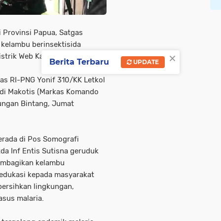
 Provinsi Papua, Satgas
kelambu berinsektisida
×
strik Web Kabupaten Keerom.
Berita Terbaru
UPDATE
as RI-PNG Yonif 310/KK Letkol
ya di Makotis (Markas Komando
nungan Bintang, Jumat
erada di Pos Somografi
a Inf Entis Sutisna geruduk
mbagikan kelambu
 edukasi kepada masyarakat
ersihkan lingkungan,
asus malaria.