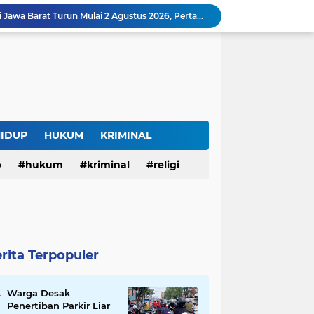
Harga BBM Pertamina di Jawa Barat Turun Mulai 2 Agustus 2026, Pertamax Jadi Rp15.950 per Liter, Cek Daftar Harga Terbaru
SAM FARM Greenhouse Cisolok Resmi Beroperasi, Hadirkan Wisata Petik Melon Premium dan Edukasi Pertanian Modern di Sukabumi
Warga Desak Penertiban Parkir Liar di Jalan Gatot Subroto Bandung, Kemacetan Dinilai Makin Mengkhawatirkan
Curug Raksamala, Surga Tersembunyi di Kalapanunggal yang Siap Menjadi Ikon Wisata Alam Baru Kabupaten Sukabumi
Budaya Transparansi Dedi Mulyadi Menular ke ASN Jabar, Penataan Jalan Radjiman Kini Dilaporkan Real Time ke Publik
Bertahan di Bekas Musala, Korban KDRT di Sukabumi Menanti Rumah yang Lebih Layak
Polisi Tangkap Pelaku Penusukan Pedagang di Pasar Muka Cianjur, Terancam 15 Tahun Penjara
Surga Tersembunyi di Bantargadung, Panenjoan Sampalan Bersiap Menjadi Destinasi Desa Wisata Baru Sukabumi
HIDUP
HUKUM
KRIMINAL
Situ Cisuba Sukabumi, Danau Cantik dengan Panggung Terapung yang Cocok Jadi Destinasi Libur Akhir Pekan
p
hukum
kriminal
religi
Truk Bermuatan Kayu Mundur Lalu Terguling di Tanjakan Cisolok Sukabumi, Polisi: Diduga Tak Kuat Menanjak
rita Terpopuler
Warga Desak
Penertiban Parkir Liar