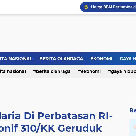
ITA NASIONAL
BERITA OLAHRAGA
EKONOMI
GAYA 
ita nasional
berita olahraga
ekonomi
gaya hidu
Be
aria Di Perbatasan RI-
onif 310/KK Geruduk