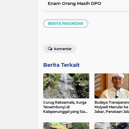
Enam Orang Masih DPO
BERITA PASUNDAN
komentar
Berita Terkait
Curug Raksamala, Surga
Budaya Transparans
Tersembunyi di
Mulyadi Menular ke
Kalapanunggal yang Siap
Jabar, Penataan Jal
Menjadi Ikon Wisata Alam
Radjiman Kini Dila
Baru Kabupaten
Real Time ke Publik
Sukabumi