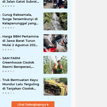
di Jalan Gatot Subroto
Bandung, Kemacetan
Dinilai Makin
Mengkhawatirkan
Curug Raksamala,
Surga Tersembunyi di
Kalapanunggal yang
Siap Menjadi Ikon
Wisata Alam Baru
Kabupaten Sukabumi
Harga BBM Pertamina
di Jawa Barat Turun
Mulai 2 Agustus 2026,
Pertamax Jadi
Rp15.950 per Liter, Cek
Daftar Harga Terbaru
SAM FARM
Greenhouse Cisolok
Resmi Beroperasi,
Hadirkan Wisata Petik
Melon Premium dan
Edukasi Pertanian
Truk Bermuatan Kayu
Modern di Sukabumi
Mundur Lalu Terguling
di Tanjakan Cisolok
Sukabumi, Polisi:
Diduga Tak Kuat
Menanjak
Lihat Selengkapnya