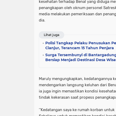
kesehatan terhadap Benal yang diduga me
penangkapan oleh oknum personel Satresk
media melakukan pemeriksaan dan penanga
dia.
Lihat juga
Polisi Tangkap Pelaku Penusukan P
Cianjur, Terancam 15 Tahun Penjara
Surga Tersembunyi di Bantargadun
Bersiap Menjadi Destinasi Desa Wis
Maruly mengungkapkan, kedatangannya k
mendengarkan langsung keluhan dari Benal 
ia juga ingin memastikan kondisi keseha
tindak kekerasan saat propess penangkap
‘’Kedatangan saya ke rumah korban untuk
Sekaligus untuk memastikan kondisi keseha