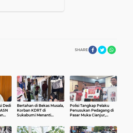
SHARE
i Dedi
Bertahan di Bekas Musala,
Polisi Tangkap Pelaku
 ASN
Korban KDRT di
Penusukan Pedagang di
an
Sukabumi Menanti
Pasar Muka Cianjur,
porkan
Rumah yang Lebih Layak
Terancam 15 Tahun
Penjara