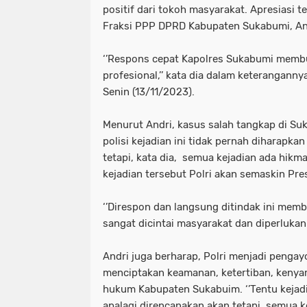
positif dari tokoh masyarakat. Apresiasi 
Fraksi PPP DPRD Kabupaten Sukabumi, An
‘’Respons cepat Kapolres Sukabumi membu
profesional,’’ kata dia dalam keterangann
Senin (13/11/2023).
Menurut Andri, kasus salah tangkap di S
polisi kejadian ini tidak pernah diharapka
tetapi, kata dia, semua kejadian ada hikm
kejadian tersebut Polri akan semaskin Pres
‘’Direspon dan langsung ditindak ini mem
sangat dicintai masyarakat dan diperlukan o
Andri juga berharap, Polri menjadi penga
menciptakan keamanan, ketertiban, kenya
hukum Kabupaten Sukabuim. ‘’Tentu kejadi
apalagi direncanakan akan tetapi semua 