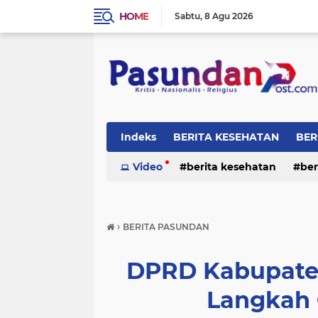
HOME
Sabtu
8 Agu 2026
Indeks
BERITA KESEHATAN
BER
RELIGI
Video
berita kesehatan
ber
›
BERITA PASUNDAN
DPRD Kabupaten
Langkah 