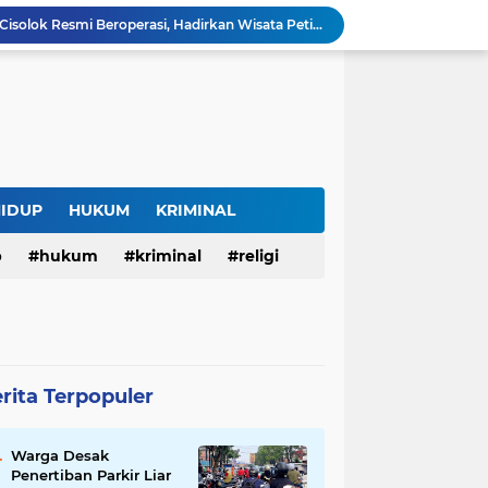
SAM FARM Greenhouse Cisolok Resmi Beroperasi, Hadirkan Wisata Petik Melon Premium dan Edukasi Pertanian Modern di Sukabumi
Warga Desak Penertiban Parkir Liar di Jalan Gatot Subroto Bandung, Kemacetan Dinilai Makin Mengkhawatirkan
Curug Raksamala, Surga Tersembunyi di Kalapanunggal yang Siap Menjadi Ikon Wisata Alam Baru Kabupaten Sukabumi
Budaya Transparansi Dedi Mulyadi Menular ke ASN Jabar, Penataan Jalan Radjiman Kini Dilaporkan Real Time ke Publik
Bertahan di Bekas Musala, Korban KDRT di Sukabumi Menanti Rumah yang Lebih Layak
Polisi Tangkap Pelaku Penusukan Pedagang di Pasar Muka Cianjur, Terancam 15 Tahun Penjara
Surga Tersembunyi di Bantargadung, Panenjoan Sampalan Bersiap Menjadi Destinasi Desa Wisata Baru Sukabumi
Situ Cisuba Sukabumi, Danau Cantik dengan Panggung Terapung yang Cocok Jadi Destinasi Libur Akhir Pekan
HIDUP
HUKUM
KRIMINAL
Truk Bermuatan Kayu Mundur Lalu Terguling di Tanjakan Cisolok Sukabumi, Polisi: Diduga Tak Kuat Menanjak
p
hukum
kriminal
religi
Harga BBM Pertamina di Jawa Barat Turun Mulai 2 Agustus 2026, Pertamax Jadi Rp15.950 per Liter, Cek Daftar Harga Terbaru
rita Terpopuler
Warga Desak
Penertiban Parkir Liar