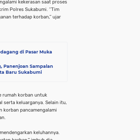
ngalami kekerasan saat proses
rim Polres Sukabumi. ‘’Tim
nan terhadap korban,’’ ujar
edagang di Pasar Muka
g, Panenjoan Sampalan
ata Baru Sukabumi
e rumah korban untuk
serta keluarganya. Selain itu,
tan korban pancamengalami
an.
 mendengarkan keluhannya.
tan korban,’’ imbuh dia.