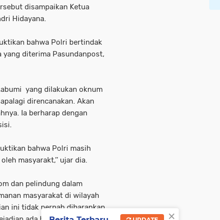
tersebut disampaikan Ketua
dri Hidayana.
ktikan bahwa Polri bertindak
ya yang diterima Pasundanpost,
ukabumi yang dilakukan oknum
n apalagi direncanakan. Akan
ahnya. Ia berharap dengan
isi.
buktikan bahwa Polri masih
leh masyarakt,’’ ujar dia.
yom dan pelindung dalam
manan masyarakat di wilayah
an ini tidak pernah diharapkan
×
kejadian ada hikmahnya dan
Berita Terbaru
UPDATE