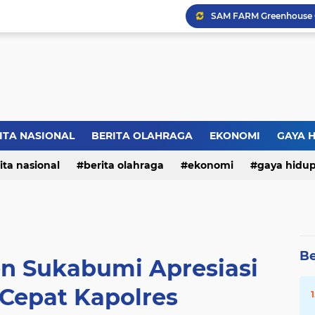
ITA NASIONAL
BERITA OLAHRAGA
EKONOMI
GAYA 
ita nasional
berita olahraga
ekonomi
gaya hidu
Be
 Sukabumi Apresiasi
Cepat Kapolres