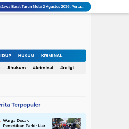
Harga BBM Pertamina di Jawa Barat Turun Mulai 2 Agustus 2026, Pertamax Jadi Rp15.950 per Liter, Cek Daftar Harga Terbaru
SAM FARM Greenhouse Cisolok Resmi Beroperasi, Hadirkan Wisata Petik Melon Premium dan Edukasi Pertanian Modern di Sukabumi
Warga Desak Penertiban Parkir Liar di Jalan Gatot Subroto Bandung, Kemacetan Dinilai Makin Mengkhawatirkan
Curug Raksamala, Surga Tersembunyi di Kalapanunggal yang Siap Menjadi Ikon Wisata Alam Baru Kabupaten Sukabumi
Budaya Transparansi Dedi Mulyadi Menular ke ASN Jabar, Penataan Jalan Radjiman Kini Dilaporkan Real Time ke Publik
Bertahan di Bekas Musala, Korban KDRT di Sukabumi Menanti Rumah yang Lebih Layak
Polisi Tangkap Pelaku Penusukan Pedagang di Pasar Muka Cianjur, Terancam 15 Tahun Penjara
Surga Tersembunyi di Bantargadung, Panenjoan Sampalan Bersiap Menjadi Destinasi Desa Wisata Baru Sukabumi
HIDUP
HUKUM
KRIMINAL
Situ Cisuba Sukabumi, Danau Cantik dengan Panggung Terapung yang Cocok Jadi Destinasi Libur Akhir Pekan
p
hukum
kriminal
religi
Truk Bermuatan Kayu Mundur Lalu Terguling di Tanjakan Cisolok Sukabumi, Polisi: Diduga Tak Kuat Menanjak
rita Terpopuler
Warga Desak
Penertiban Parkir Liar