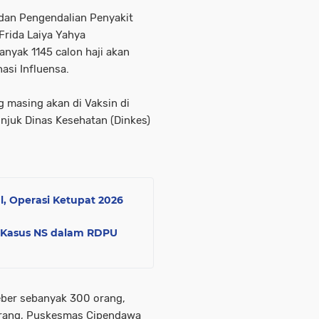
dan Pengendalian Penyakit
Frida Laiya Yahya
nyak 1145 calon haji akan
asi Influensa.
g masing akan di Vaksin di
juk Dinas Kesehatan (Dinkes)
l, Operasi Ketupat 2026
P Kasus NS dalam RDPU
eber sebanyak 300 orang,
rang, Puskesmas Cipendawa