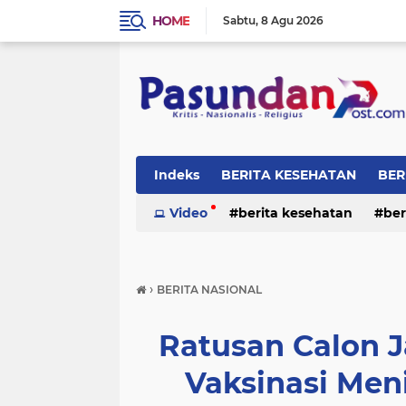
HOME
Sabtu
8 Agu 2026
Indeks
BERITA KESEHATAN
BER
RELIGI
Video
berita kesehatan
ber
›
BERITA NASIONAL
Ratusan Calon J
Vaksinasi Men