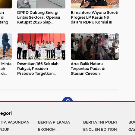
an
DPRD Dukung Sinergi
Bimantoro Wiyono Soroti
 di
Lintas Sektoral, Operasi
Progres LP Kasus NS
etang
Ketupat 2026 Siap
dalam RDPU Komisi III
Amankan Mudik di
Sukabumi
 Minta
Resmikan 166 Sekolah
Arus Balik Nataru
rah
Rakyat, Presiden
Terpantau Padat di
 di
Prabowo Targetkan
Stasiun Cirebon
Tampung 500 Ribu Siswa
egori
RITA PASUNDAN
BERITA PILKADA
BERITA TNI POLRI
BO
NJUR
EKONOMI
ENGLISH EDITION
GA