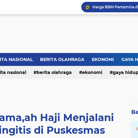
ITA NASIONAL
BERITA OLAHRAGA
EKONOMI
GAYA 
ita nasional
berita olahraga
ekonomi
gaya hidu
Be
ama,ah Haji Menjalani
ingitis di Puskesmas