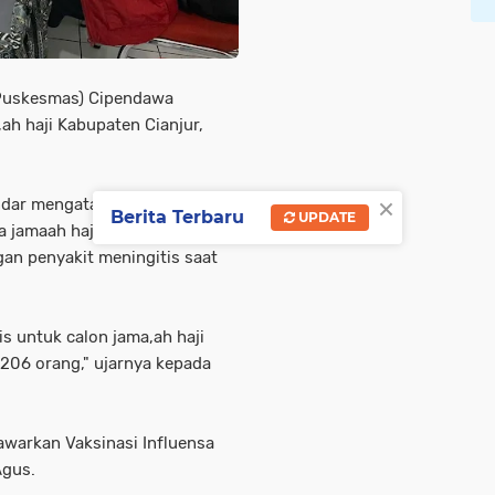
(Puskesmas) Cipendawa
ah haji Kabupaten Cianjur,
×
ar mengatakan, Vaksinasi ini
Berita Terbaru
UPDATE
a jamaah haji untuk
an penyakit meningitis saat
tis untuk calon jama,ah haji
206 orang," ujarnya kepada
nawarkan Vaksinasi Influensa
Agus.