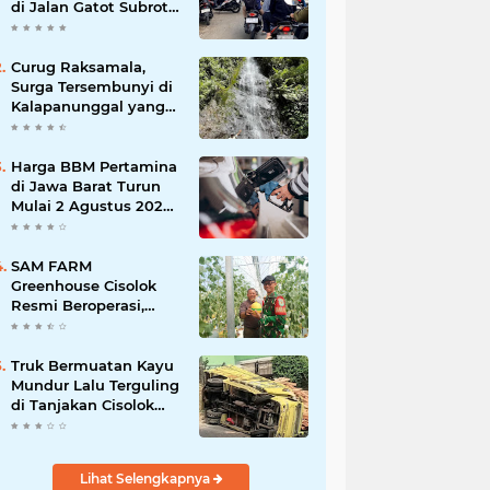
di Jalan Gatot Subroto
Bandung, Kemacetan
Dinilai Makin
Mengkhawatirkan
Curug Raksamala,
Surga Tersembunyi di
Kalapanunggal yang
Siap Menjadi Ikon
Wisata Alam Baru
Kabupaten Sukabumi
Harga BBM Pertamina
di Jawa Barat Turun
Mulai 2 Agustus 2026,
Pertamax Jadi
Rp15.950 per Liter, Cek
Daftar Harga Terbaru
SAM FARM
Greenhouse Cisolok
Resmi Beroperasi,
Hadirkan Wisata Petik
Melon Premium dan
Edukasi Pertanian
Truk Bermuatan Kayu
Modern di Sukabumi
Mundur Lalu Terguling
di Tanjakan Cisolok
Sukabumi, Polisi:
Diduga Tak Kuat
Menanjak
Lihat Selengkapnya