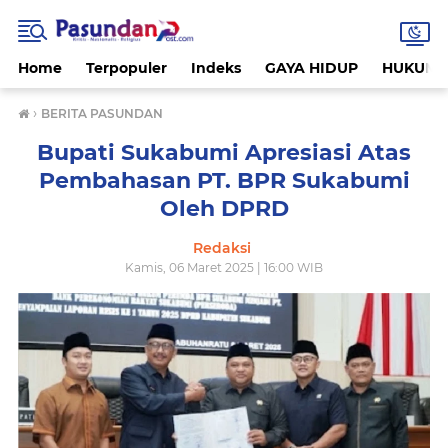
Home
Terpopuler
Indeks
GAYA HIDUP
HUKUM
›
BERITA PASUNDAN
Bupati Sukabumi Apresiasi Atas
Pembahasan PT. BPR Sukabumi
Oleh DPRD
Redaksi
Kamis, 06 Maret 2025 | 16:00 WIB