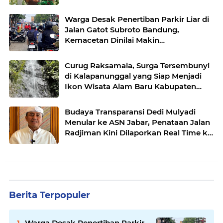
Modern di Sukabumi
Warga Desak Penertiban Parkir Liar di
Jalan Gatot Subroto Bandung,
Kemacetan Dinilai Makin
Mengkhawatirkan
Curug Raksamala, Surga Tersembunyi
di Kalapanunggal yang Siap Menjadi
Ikon Wisata Alam Baru Kabupaten
Sukabumi
Budaya Transparansi Dedi Mulyadi
Menular ke ASN Jabar, Penataan Jalan
Radjiman Kini Dilaporkan Real Time ke
Publik
Berita Terpopuler
Warga Desak Penertiban Parkir