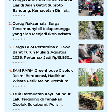
Liar di Jalan Gatot Subroto
Bandung, Kemacetan Dinilai
Makin Mengkhawatirkan
Curug Raksamala, Surga
Tersembunyi di Kalapanunggal
yang Siap Menjadi Ikon Wisata
Alam Baru Kabupaten
Sukabumi
Harga BBM Pertamina di Jawa
Barat Turun Mulai 2 Agustus
2026, Pertamax Jadi Rp15.950
per Liter, Cek Daftar Harga
Terbaru
SAM FARM Greenhouse Cisolok
Resmi Beroperasi, Hadirkan
Wisata Petik Melon Premium
dan Edukasi Pertanian Modern
di Sukabumi
Truk Bermuatan Kayu Mundur
Lalu Terguling di Tanjakan
Cisolok Sukabumi, Polisi:
Diduga Tak Kuat Menanjak