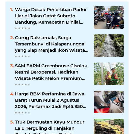
Warga Desak Penertiban Parkir
Liar di Jalan Gatot Subroto
Bandung, Kemacetan Dinilai
Makin Mengkhawatirkan
Curug Raksamala, Surga
Tersembunyi di Kalapanunggal
yang Siap Menjadi Ikon Wisata
Alam Baru Kabupaten
Sukabumi
SAM FARM Greenhouse Cisolok
Resmi Beroperasi, Hadirkan
Wisata Petik Melon Premium
dan Edukasi Pertanian Modern
di Sukabumi
Harga BBM Pertamina di Jawa
Barat Turun Mulai 2 Agustus
2026, Pertamax Jadi Rp15.950
per Liter, Cek Daftar Harga
Terbaru
Truk Bermuatan Kayu Mundur
Lalu Terguling di Tanjakan