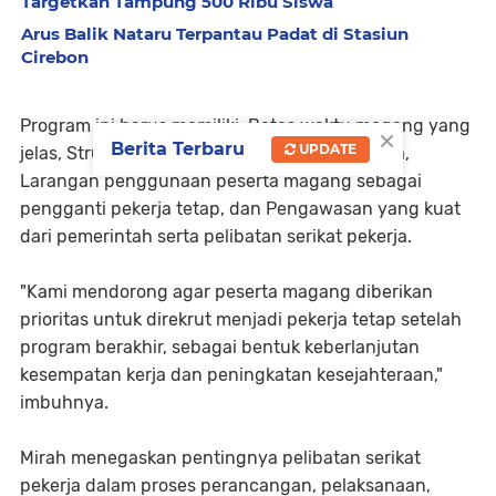
Targetkan Tampung 500 Ribu Siswa
Arus Balik Nataru Terpantau Padat di Stasiun
Cirebon
Program ini harus memiliki, Batas waktu magang yang
×
Berita Terbaru
UPDATE
jelas, Struktur pelatihan dan pembinaan nyata,
Larangan penggunaan peserta magang sebagai
pengganti pekerja tetap, dan Pengawasan yang kuat
dari pemerintah serta pelibatan serikat pekerja.
"Kami mendorong agar peserta magang diberikan
prioritas untuk direkrut menjadi pekerja tetap setelah
program berakhir, sebagai bentuk keberlanjutan
kesempatan kerja dan peningkatan kesejahteraan,"
imbuhnya.
Mirah menegaskan pentingnya pelibatan serikat
pekerja dalam proses perancangan, pelaksanaan,