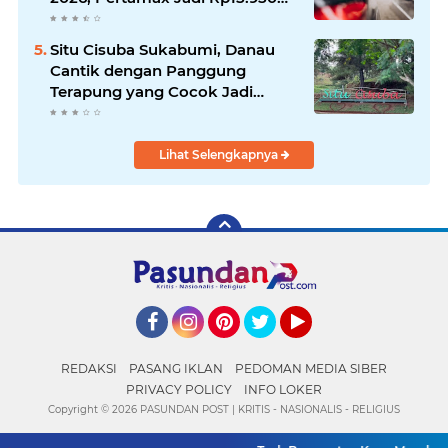
per Liter, Cek Daftar Harga
Terbaru
Situ Cisuba Sukabumi, Danau
Cantik dengan Panggung
Terapung yang Cocok Jadi
Destinasi Libur Akhir Pekan
Lihat Selengkapnya
Facebook
Instagram
Pinterest
Twitter
YouTube
REDAKSI
PASANG IKLAN
PEDOMAN MEDIA SIBER
PRIVACY POLICY
INFO LOKER
Copyright ©
2026 PASUNDAN POST | KRITIS - NASIONALIS - RELIGIUS