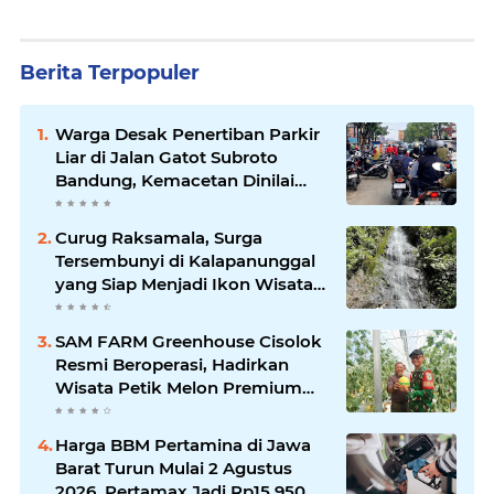
Berita Terpopuler
Warga Desak Penertiban Parkir
Liar di Jalan Gatot Subroto
Bandung, Kemacetan Dinilai
Makin Mengkhawatirkan
Curug Raksamala, Surga
Tersembunyi di Kalapanunggal
yang Siap Menjadi Ikon Wisata
Alam Baru Kabupaten
Sukabumi
SAM FARM Greenhouse Cisolok
Resmi Beroperasi, Hadirkan
Wisata Petik Melon Premium
dan Edukasi Pertanian Modern
di Sukabumi
Harga BBM Pertamina di Jawa
Barat Turun Mulai 2 Agustus
2026, Pertamax Jadi Rp15.950