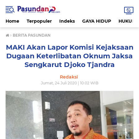
Home
Terpopuler
Indeks
GAYA HIDUP
HUKUM
›
BERITA PASUNDAN
MAKI Akan Lapor Komisi Kejaksaan
Dugaan Keterlibatan Oknum Jaksa
Sengkarut Djoko Tjandra
Redaksi
Jumat, 24 Juli 2020 | 10:02 WIB