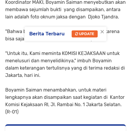
Koordinator MAKI, Boyamin Saiman menyebutkan akan
membawa sejumlah bukti yang disampaikan, antara
lain adalah foto oknum jaksa dengan Djoko Tjandra.
×
"Bahwa bukti foto baru bersifat temuan awal karena
Berita Terbaru
UPDATE
bisa saja asli atau hasil editan," kata Boyamin.
"Untuk itu, Kami meminta KOMISI KEJAKSAAN untuk
menelusuri dan menyelidikinya," imbuh Boyamin
dalam keterangan tertulisnya yang di terima redaksi di
Jakarta, hari ini.
Boyamin Saiman menambahkan, untuk materi
lengkapnya akan disampaikan saat kegiatan di Kantor
Komisi Kejaksaan RI, Jl. Rambai No. 1 Jakarta Selatan.
(R-01)