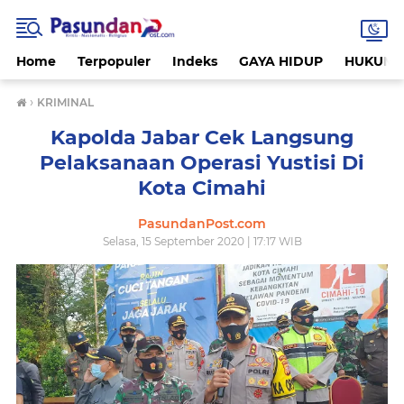
Home
Terpopuler
Indeks
GAYA HIDUP
HUKUM
›
KRIMINAL
Kapolda Jabar Cek Langsung
Pelaksanaan Operasi Yustisi Di
Kota Cimahi
PasundanPost.com
Selasa, 15 September 2020 | 17:17 WIB