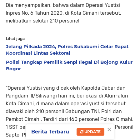
Dia menyampaikan, bahwa dalam Operasi Yustisi
Inpres No. 6 Tahun 2020, di Kota Cimahi tersebut,
melibatkan sekitar 210 personel.
Lihat juga
Jelang Pilkada 2024, Polres Sukabumi Gelar Rapat
Koordinasi Lintas Sektoral
Polisi Tangkap Pemilik Senpi Ilegal Di Bojong Kulur
Bogor
“Operasi Yustisi yang dicek oleh Kapolda Jabar dan
Pangdam III/Siliwangi hari ini, berlokasi di Alun-alun
Kota Cimahi, dimana dalam operasi yustisi tersebut
diawaki oleh 210 personil Gabungan TNI, Polri dan
Pemkot Cimahi. Terdiri dari 160 personel Polres Cimahi,
×
1 SST personil Kodim 0609 Kota Cimahi dan 15 Personil
Berita Terbaru
UPDATE
Saptol PP Kota Cimahi," ujarnya.