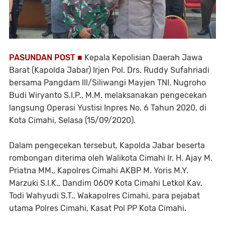
PASUNDAN POST ■
Kepala Kepolisian Daerah Jawa
Barat (Kapolda Jabar) Irjen Pol. Drs. Ruddy Sufahriadi
bersama Pangdam lll/Siliwangi Mayjen TNI. Nugroho
Budi Wiryanto S.I.P., M.M. melaksanakan pengecekan
langsung Operasi Yustisi Inpres No. 6 Tahun 2020, di
Kota Cimahi, Selasa (15/09/2020).
Dalam pengecekan tersebut, Kapolda Jabar beserta
rombongan diterima oleh Walikota Cimahi Ir. H. Ajay M.
Priatna MM., Kapolres Cimahi AKBP M. Yoris M.Y.
Marzuki S.I.K., Dandim 0609 Kota Cimahi Letkol Kav.
Todi Wahyudi S.T., Wakapolres Cimahi, para pejabat
utama Polres Cimahi, Kasat Pol PP Kota Cimahi.