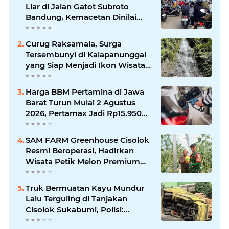
Liar di Jalan Gatot Subroto
Bandung, Kemacetan Dinilai
Makin Mengkhawatirkan
Curug Raksamala, Surga
Tersembunyi di Kalapanunggal
yang Siap Menjadi Ikon Wisata
Alam Baru Kabupaten
Sukabumi
Harga BBM Pertamina di Jawa
Barat Turun Mulai 2 Agustus
2026, Pertamax Jadi Rp15.950
per Liter, Cek Daftar Harga
Terbaru
SAM FARM Greenhouse Cisolok
Resmi Beroperasi, Hadirkan
Wisata Petik Melon Premium
dan Edukasi Pertanian Modern
di Sukabumi
Truk Bermuatan Kayu Mundur
Lalu Terguling di Tanjakan
Cisolok Sukabumi, Polisi:
Diduga Tak Kuat Menanjak