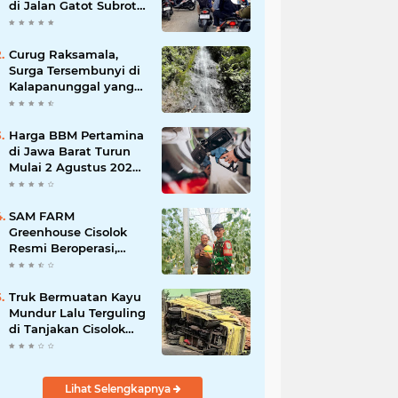
di Jalan Gatot Subroto
Bandung, Kemacetan
Dinilai Makin
Mengkhawatirkan
Curug Raksamala,
Surga Tersembunyi di
Kalapanunggal yang
Siap Menjadi Ikon
Wisata Alam Baru
Kabupaten Sukabumi
Harga BBM Pertamina
di Jawa Barat Turun
Mulai 2 Agustus 2026,
Pertamax Jadi
Rp15.950 per Liter, Cek
Daftar Harga Terbaru
SAM FARM
Greenhouse Cisolok
Resmi Beroperasi,
Hadirkan Wisata Petik
Melon Premium dan
Edukasi Pertanian
Truk Bermuatan Kayu
Modern di Sukabumi
Mundur Lalu Terguling
di Tanjakan Cisolok
Sukabumi, Polisi:
Diduga Tak Kuat
Menanjak
Lihat Selengkapnya