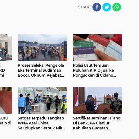
SHARE
i
Proses Seleksi Pengelola
Polisi Usut Temuan
PRD
Eks Terminal Sudirman
Puluhan KIP Dijual ke
mi
Bocor, Oknum Pejabat
Rongsokan di Cidahu
Disporapar Diduga Main
Sukabumi
Mata
Guru
Satgas Terpadu Tangkap
Sertifikat Jaminan Hilang
aib di
WNA Asal China,
Di Bank, PA Cianjur
Seludupkan Serbuk Nikel
Kabulkan Gugatan
Di Bandara Weda Bay
Nasabah Bank BSI