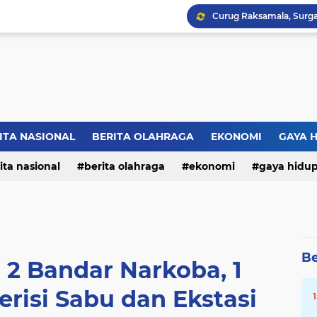
ITA NASIONAL
BERITA OLAHRAGA
EKONOMI
GAYA 
ita nasional
berita olahraga
ekonomi
gaya hidu
Be
 2 Bandar Narkoba, 1
risi Sabu dan Ekstasi