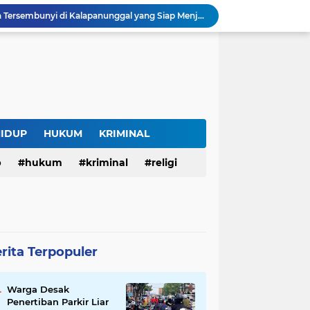
Curug Raksamala, Surga Tersembunyi di Kalapanunggal yang Siap Menjadi Ikon Wisata Alam Baru Kabupaten Sukabumi
Budaya Transparansi Dedi Mulyadi Menular ke ASN Jabar, Penataan Jalan Radjiman Kini Dilaporkan Real Time ke Publik
Bertahan di Bekas Musala, Korban KDRT di Sukabumi Menanti Rumah yang Lebih Layak
Polisi Tangkap Pelaku Penusukan Pedagang di Pasar Muka Cianjur, Terancam 15 Tahun Penjara
Surga Tersembunyi di Bantargadung, Panenjoan Sampalan Bersiap Menjadi Destinasi Desa Wisata Baru Sukabumi
Situ Cisuba Sukabumi, Danau Cantik dengan Panggung Terapung yang Cocok Jadi Destinasi Libur Akhir Pekan
Truk Bermuatan Kayu Mundur Lalu Terguling di Tanjakan Cisolok Sukabumi, Polisi: Diduga Tak Kuat Menanjak
Harga BBM Pertamina di Jawa Barat Turun Mulai 2 Agustus 2026, Pertamax Jadi Rp15.950 per Liter, Cek Daftar Harga Terbaru
HIDUP
HUKUM
KRIMINAL
SAM FARM Greenhouse Cisolok Resmi Beroperasi, Hadirkan Wisata Petik Melon Premium dan Edukasi Pertanian Modern di Sukabumi
p
hukum
kriminal
religi
Warga Desak Penertiban Parkir Liar di Jalan Gatot Subroto Bandung, Kemacetan Dinilai Makin Mengkhawatirkan
rita Terpopuler
Warga Desak
Penertiban Parkir Liar