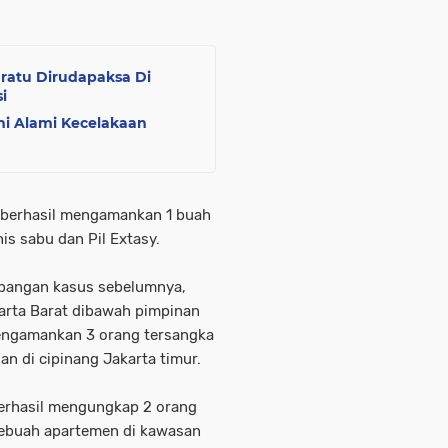
nratu Dirudapaksa Di
i
i Alami Kecelakaan
a berhasil mengamankan 1 buah
nis sabu dan Pil Extasy.
bangan kasus sebelumnya,
karta Barat dibawah pimpinan
mengamankan 3 orang tersangka
an di cipinang Jakarta timur.
erhasil mengungkap 2 orang
sebuah apartemen di kawasan