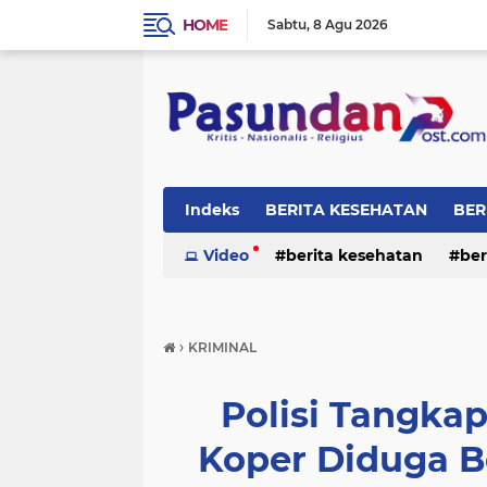
HOME
Sabtu
8 Agu 2026
Indeks
BERITA KESEHATAN
BER
RELIGI
Video
berita kesehatan
ber
›
KRIMINAL
Polisi Tangkap
Koper Diduga Be