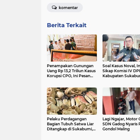
komentar
Berita Terkait
Penampakan Gunungan
Soal Kasus Noval, In
Uang Rp 13,2 Triliun Kasus
Sikap Komisi IV D
Korupsi CPO, Ini Pesan
Kabupaten Sukabu
Prabowo
Pelaku Perdagangan
Lagi Ngajar, Motor 
Bagian Tubuh Satwa Liar
SDN Gadog Nyaris R
Ditangkap di Sukabumi,
Gondol Maling
Terancam 15 Tahun
Penjara