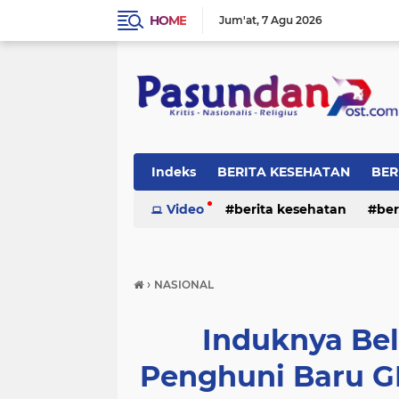
HOME
Jum'at
7 Agu 2026
Indeks
BERITA KESEHATAN
BER
RELIGI
Video
berita kesehatan
ber
›
NASIONAL
Induknya Be
Penghuni Baru G