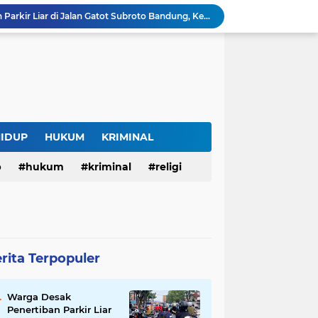
Warga Desak Penertiban Parkir Liar di Jalan Gatot Subroto Bandung, Kemacetan Dinilai Makin Mengkhawatirkan
Curug Raksamala, Surga Tersembunyi di Kalapanunggal yang Siap Menjadi Ikon Wisata Alam Baru Kabupaten Sukabumi
Budaya Transparansi Dedi Mulyadi Menular ke ASN Jabar, Penataan Jalan Radjiman Kini Dilaporkan Real Time ke Publik
Bertahan di Bekas Musala, Korban KDRT di Sukabumi Menanti Rumah yang Lebih Layak
Polisi Tangkap Pelaku Penusukan Pedagang di Pasar Muka Cianjur, Terancam 15 Tahun Penjara
Surga Tersembunyi di Bantargadung, Panenjoan Sampalan Bersiap Menjadi Destinasi Desa Wisata Baru Sukabumi
Situ Cisuba Sukabumi, Danau Cantik dengan Panggung Terapung yang Cocok Jadi Destinasi Libur Akhir Pekan
Truk Bermuatan Kayu Mundur Lalu Terguling di Tanjakan Cisolok Sukabumi, Polisi: Diduga Tak Kuat Menanjak
HIDUP
HUKUM
KRIMINAL
Harga BBM Pertamina di Jawa Barat Turun Mulai 2 Agustus 2026, Pertamax Jadi Rp15.950 per Liter, Cek Daftar Harga Terbaru
p
hukum
kriminal
religi
SAM FARM Greenhouse Cisolok Resmi Beroperasi, Hadirkan Wisata Petik Melon Premium dan Edukasi Pertanian Modern di Sukabumi
rita Terpopuler
Warga Desak
Penertiban Parkir Liar