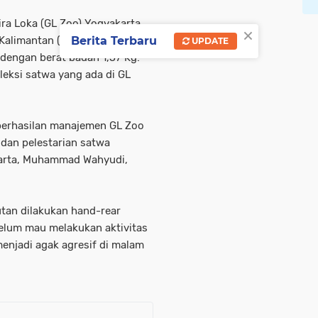
a Loka (GL Zoo) Yogyakarta
×
Berita Terbaru
 Kalimantan (Pongo pygmaeus)
UPDATE
i dengan berat badan 1,57 Kg.
leksi satwa yang ada di GL
berhasilan manajemen GL Zoo
dan pelestarian satwa
akarta, Muhammad Wahyudi,
utan dilakukan hand-rear
elum mau melakukan aktivitas
enjadi agak agresif di malam