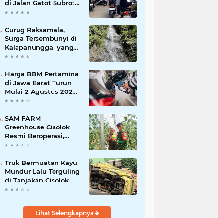
di Jalan Gatot Subroto
Bandung, Kemacetan
Dinilai Makin
Mengkhawatirkan
Curug Raksamala,
Surga Tersembunyi di
Kalapanunggal yang
Siap Menjadi Ikon
Wisata Alam Baru
Kabupaten Sukabumi
Harga BBM Pertamina
di Jawa Barat Turun
Mulai 2 Agustus 2026,
Pertamax Jadi
Rp15.950 per Liter, Cek
Daftar Harga Terbaru
SAM FARM
Greenhouse Cisolok
Resmi Beroperasi,
Hadirkan Wisata Petik
Melon Premium dan
Edukasi Pertanian
Truk Bermuatan Kayu
Modern di Sukabumi
Mundur Lalu Terguling
di Tanjakan Cisolok
Sukabumi, Polisi:
Diduga Tak Kuat
Menanjak
Lihat Selengkapnya