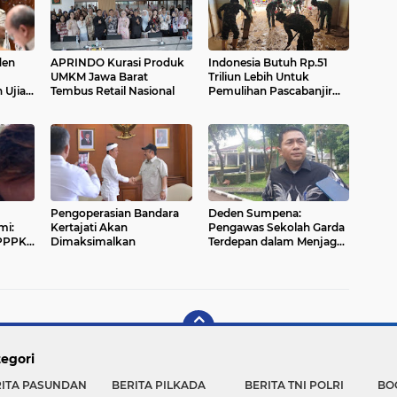
den
APRINDO Kurasi Produk
Indonesia Butuh Rp.51
UMKM Jawa Barat
Triliun Lebih Untuk
 Ujian
Tembus Retail Nasional
Pemulihan Pascabanjir
Sumatera
Pengoperasian Bandara
Deden Sumpena:
mi:
Kertajati Akan
Pengawas Sekolah Garda
 PPPK
Dimaksimalkan
Terdepan dalam Menjaga
engan
Mutu Belajar
anan
egori
RITA PASUNDAN
BERITA PILKADA
BERITA TNI POLRI
BO