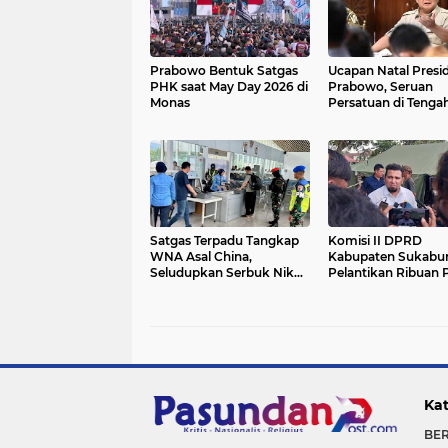
Prabowo Bentuk Satgas
Ucapan Natal Presi
PHK saat May Day 2026 di
Prabowo, Seruan
Monas
Persatuan di Tengah
Bencana
Satgas Terpadu Tangkap
Komisi II DPRD
WNA Asal China,
Kabupaten Sukabu
Seludupkan Serbuk Nikel
Pelantikan Ribuan
Di Bandara Weda Bay
Harus Dibarengi D
Peningkatan Pelay
Kat
BE