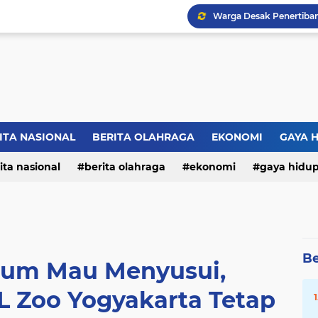
ITA NASIONAL
BERITA OLAHRAGA
EKONOMI
GAYA 
ita nasional
berita olahraga
ekonomi
gaya hidu
Be
lum Mau Menyusui,
L Zoo Yogyakarta Tetap