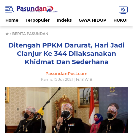
Home
Terpopuler
Indeks
GAYA HIDUP
HUKUM
›
BERITA PASUNDAN
Ditengah PPKM Darurat, Hari Jadi
Cianjur Ke 344 Dilaksanakan
Khidmat Dan Sederhana
PasundanPost.com
Kamis, 15 Juli 2021 | 14:18 WIB