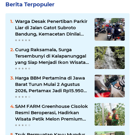
Berita Terpopuler
Warga Desak Penertiban Parkir
Liar di Jalan Gatot Subroto
Bandung, Kemacetan Dinilai
Makin Mengkhawatirkan
Curug Raksamala, Surga
Tersembunyi di Kalapanunggal
yang Siap Menjadi Ikon Wisata
Alam Baru Kabupaten
Sukabumi
Harga BBM Pertamina di Jawa
Barat Turun Mulai 2 Agustus
2026, Pertamax Jadi Rp15.950
per Liter, Cek Daftar Harga
Terbaru
SAM FARM Greenhouse Cisolok
Resmi Beroperasi, Hadirkan
Wisata Petik Melon Premium
dan Edukasi Pertanian Modern
di Sukabumi
Truk Bermuatan Kayu Mundur