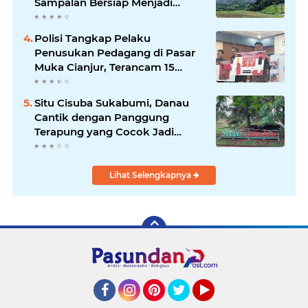
Sampalan Bersiap Menjadi
Destinasi Desa Wisata Baru
Sukabumi
Polisi Tangkap Pelaku
Penusukan Pedagang di Pasar
Muka Cianjur, Terancam 15
Tahun Penjara
Situ Cisuba Sukabumi, Danau
Cantik dengan Panggung
Terapung yang Cocok Jadi
Destinasi Libur Akhir Pekan
Lihat Selengkapnya
Facebook
Instagram
Pinterest
Twitter
YouTube