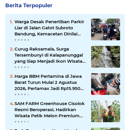
Berita Terpopuler
Warga Desak Penertiban Parkir
Liar di Jalan Gatot Subroto
Bandung, Kemacetan Dinilai
Makin Mengkhawatirkan
Curug Raksamala, Surga
Tersembunyi di Kalapanunggal
yang Siap Menjadi Ikon Wisata
Alam Baru Kabupaten
Sukabumi
Harga BBM Pertamina di Jawa
Barat Turun Mulai 2 Agustus
2026, Pertamax Jadi Rp15.950
per Liter, Cek Daftar Harga
Terbaru
SAM FARM Greenhouse Cisolok
Resmi Beroperasi, Hadirkan
Wisata Petik Melon Premium
dan Edukasi Pertanian Modern
di Sukabumi