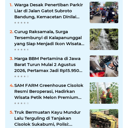
Warga Desak Penertiban Parkir
Liar di Jalan Gatot Subroto
Bandung, Kemacetan Dinilai
Makin Mengkhawatirkan
Curug Raksamala, Surga
Tersembunyi di Kalapanunggal
yang Siap Menjadi Ikon Wisata
Alam Baru Kabupaten
Sukabumi
Harga BBM Pertamina di Jawa
Barat Turun Mulai 2 Agustus
2026, Pertamax Jadi Rp15.950
per Liter, Cek Daftar Harga
Terbaru
SAM FARM Greenhouse Cisolok
Resmi Beroperasi, Hadirkan
Wisata Petik Melon Premium
dan Edukasi Pertanian Modern
di Sukabumi
Truk Bermuatan Kayu Mundur
Lalu Terguling di Tanjakan
Cisolok Sukabumi, Polisi: