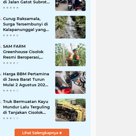
di Jalan Gatot Subroto
Bandung, Kemacetan
Dinilai Makin
Mengkhawatirkan
Curug Raksamala,
Surga Tersembunyi di
Kalapanunggal yang
Siap Menjadi Ikon
Wisata Alam Baru
Kabupaten Sukabumi
SAM FARM
Greenhouse Cisolok
Resmi Beroperasi,
Hadirkan Wisata Petik
Melon Premium dan
Edukasi Pertanian
Harga BBM Pertamina
Modern di Sukabumi
di Jawa Barat Turun
Mulai 2 Agustus 2026,
Pertamax Jadi
Rp15.950 per Liter, Cek
Daftar Harga Terbaru
Truk Bermuatan Kayu
Mundur Lalu Terguling
di Tanjakan Cisolok
Sukabumi, Polisi:
Diduga Tak Kuat
Menanjak
Lihat Selengkapnya