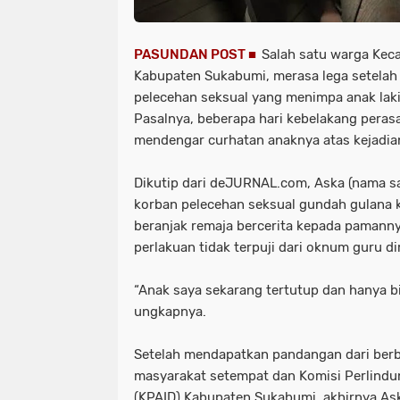
PASUNDAN POST ■
Salah satu warga Kec
Kabupaten Sukabumi, merasa lega setela
pelecehan seksual yang menimpa anak laki
Pasalnya, beberapa hari kebelakang pera
mendengar curhatan anaknya atas kejadi
Dikutip dari deJURNAL.com, Aska (nama s
korban pelecehan seksual gundah gulana ke
beranjak remaja bercerita kepada pamann
perlakuan tidak terpuji dari oknum guru di
“Anak saya sekarang tertutup dan hanya bi
ungkapnya.
Setelah mendapatkan pandangan dari berba
masyarakat setempat dan Komisi Perlindu
(KPAID) Kabupaten Sukabumi, akhirnya A