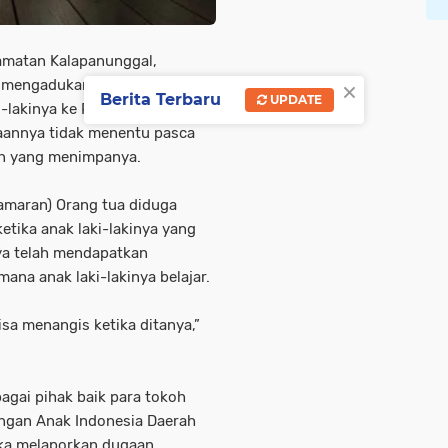
amatan Kalapanunggal,
×
h mengadukan pasal dugaan
Berita Terbaru
UPDATE
-lakinya ke Polres Sukabumi.
saannya tidak menentu pasca
an yang menimpanya.
amaran) Orang tua diduga
tika anak laki-lakinya yang
ya telah mendapatkan
mana anak laki-lakinya belajar.
sa menangis ketika ditanya,”
gai pihak baik para tokoh
ngan Anak Indonesia Daerah
ska melaporkan dugaan