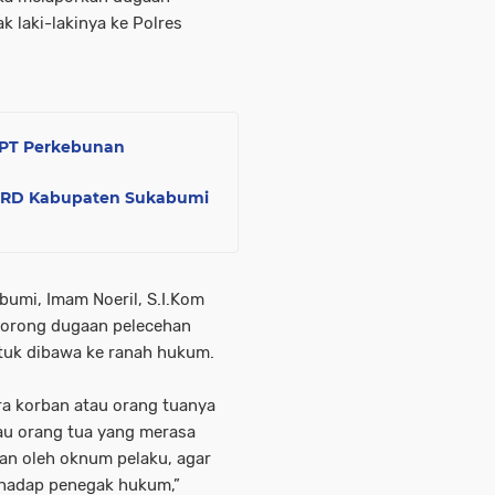
 laki-lakinya ke Polres
 PT Perkebunan
DPRD Kabupaten Sukabumi
abumi, Imam Noeril, S.I.Kom
orong dugaan pelecehan
tuk dibawa ke ranah hukum.
ra korban atau orang tuanya
au orang tua yang merasa
kan oleh oknum pelaku, agar
rhadap penegak hukum,”