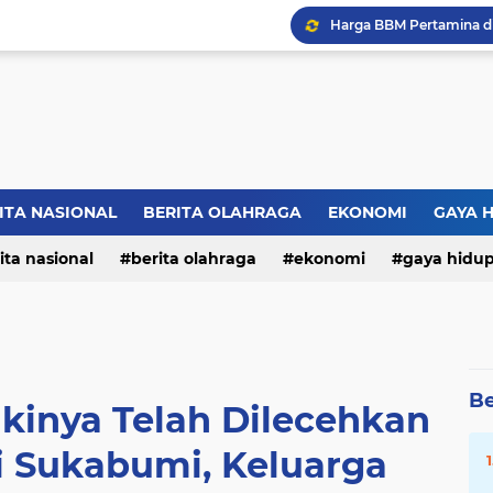
ITA NASIONAL
BERITA OLAHRAGA
EKONOMI
GAYA 
ita nasional
berita olahraga
ekonomi
gaya hidu
Be
kinya Telah Dilecehkan
 Sukabumi, Keluarga