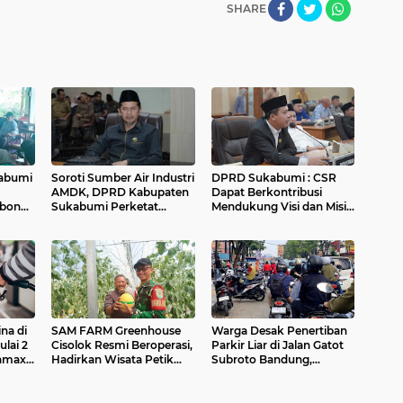
SHARE
kabumi
Soroti Sumber Air Industri
DPRD Sukabumi : CSR
AMDK, DPRD Kabupaten
Dapat Berkontribusi
bong,
Sukabumi Perketat
Mendukung Visi dan Misi
Pengawasan SIPA
Kepala Daerah
na di
SAM FARM Greenhouse
Warga Desak Penertiban
lai 2
Cisolok Resmi Beroperasi,
Parkir Liar di Jalan Gatot
tamax
Hadirkan Wisata Petik
Subroto Bandung,
ter,
Melon Premium dan
Kemacetan Dinilai Makin
erbaru
Edukasi Pertanian
Mengkhawatirkan
Modern di Sukabumi