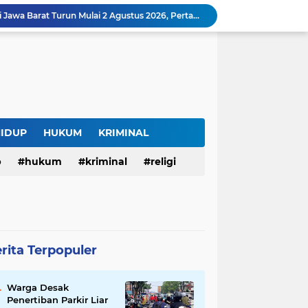
Harga BBM Pertamina di Jawa Barat Turun Mulai 2 Agustus 2026, Pertamax Jadi Rp15.950 per Liter, Cek Daftar Harga Terbaru
SAM FARM Greenhouse Cisolok Resmi Beroperasi, Hadirkan Wisata Petik Melon Premium dan Edukasi Pertanian Modern di Sukabumi
Warga Desak Penertiban Parkir Liar di Jalan Gatot Subroto Bandung, Kemacetan Dinilai Makin Mengkhawatirkan
Curug Raksamala, Surga Tersembunyi di Kalapanunggal yang Siap Menjadi Ikon Wisata Alam Baru Kabupaten Sukabumi
Budaya Transparansi Dedi Mulyadi Menular ke ASN Jabar, Penataan Jalan Radjiman Kini Dilaporkan Real Time ke Publik
Bertahan di Bekas Musala, Korban KDRT di Sukabumi Menanti Rumah yang Lebih Layak
Polisi Tangkap Pelaku Penusukan Pedagang di Pasar Muka Cianjur, Terancam 15 Tahun Penjara
Surga Tersembunyi di Bantargadung, Panenjoan Sampalan Bersiap Menjadi Destinasi Desa Wisata Baru Sukabumi
HIDUP
HUKUM
KRIMINAL
Situ Cisuba Sukabumi, Danau Cantik dengan Panggung Terapung yang Cocok Jadi Destinasi Libur Akhir Pekan
p
hukum
kriminal
religi
Truk Bermuatan Kayu Mundur Lalu Terguling di Tanjakan Cisolok Sukabumi, Polisi: Diduga Tak Kuat Menanjak
rita Terpopuler
Warga Desak
Penertiban Parkir Liar