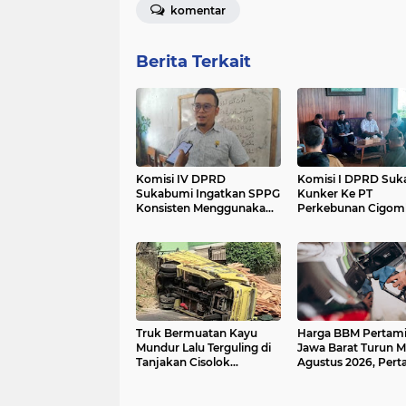
komentar
Berita Terkait
Komisi IV DPRD
Komisi I DPRD Su
Sukabumi Ingatkan SPPG
Kunker Ke PT
Konsisten Menggunakan
Perkebunan Cigom
Bahan Pangan Lokal
Bahas HGU
Truk Bermuatan Kayu
Harga BBM Pertami
Mundur Lalu Terguling di
Jawa Barat Turun Mu
Tanjakan Cisolok
Agustus 2026, Per
Sukabumi, Polisi: Diduga
Jadi Rp15.950 per Li
Tak Kuat Menanjak
Cek Daftar Harga T