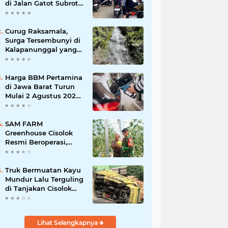
di Jalan Gatot Subroto
Bandung, Kemacetan
Dinilai Makin
Mengkhawatirkan
Curug Raksamala,
Surga Tersembunyi di
Kalapanunggal yang
Siap Menjadi Ikon
Wisata Alam Baru
Kabupaten Sukabumi
Harga BBM Pertamina
di Jawa Barat Turun
Mulai 2 Agustus 2026,
Pertamax Jadi
Rp15.950 per Liter, Cek
Daftar Harga Terbaru
SAM FARM
Greenhouse Cisolok
Resmi Beroperasi,
Hadirkan Wisata Petik
Melon Premium dan
Edukasi Pertanian
Truk Bermuatan Kayu
Modern di Sukabumi
Mundur Lalu Terguling
di Tanjakan Cisolok
Sukabumi, Polisi:
Diduga Tak Kuat
Menanjak
Lihat Selengkapnya