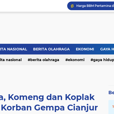
ITA NASIONAL
BERITA OLAHRAGA
EKONOMI
GAYA 
ita nasional
berita olahraga
ekonomi
gaya hidu
Be
a, Komeng dan Koplak
 Korban Gempa Cianjur