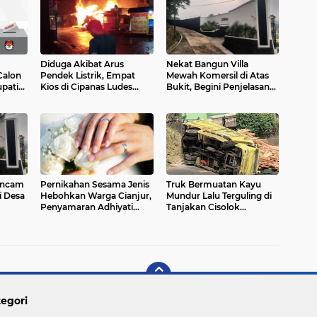
Diduga Akibat Arus
Nekat Bangun Villa
Calon
Pendek Listrik, Empat
Mewah Komersil di Atas
upati
Kios di Cipanas Ludes
Bukit, Begini Penjelasan
enden,
Terbakar
Kadis Perizinan Cianjur
 Ancam
Pernikahan Sesama Jenis
Truk Bermuatan Kayu
i Desa
Hebohkan Warga Cianjur,
Mundur Lalu Terguling di
Penyamaran Adhiyati
Tanjakan Cisolok
Terbongkar
Sukabumi, Polisi: Diduga
Tak Kuat Menanjak
egori