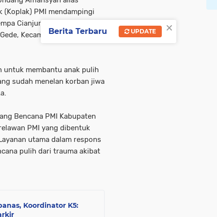
 (Koplak) PMI mendampingi
×
empa Cianjur, Lapangan
Berita Terbaru
UPDATE
Gede, Kecamatan Cianjur,
n untuk membantu anak pulih
ang sudah menelan korban jiwa
a.
dang Bencana PMI Kabupaten
relawan PMI yang dibentuk
 Layanan utama dalam respons
cana pulih dari trauma akibat
anas, Koordinator K5:
rkir