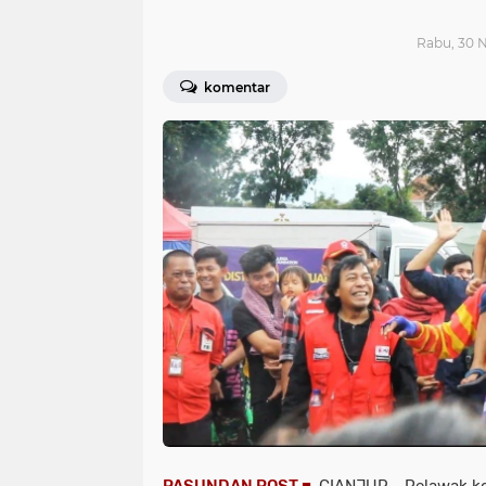
Rabu, 30 
komentar
PASUNDAN POST ■
CIANJUR - Pelawak ko