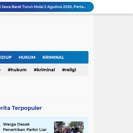
Harga BBM Pertamina di Jawa Barat Turun Mulai 2 Agustus 2026, Pertamax Jadi Rp15.950 per Liter, Cek Daftar Harga Terbaru
SAM FARM Greenhouse Cisolok Resmi Beroperasi, Hadirkan Wisata Petik Melon Premium dan Edukasi Pertanian Modern di Sukabumi
Warga Desak Penertiban Parkir Liar di Jalan Gatot Subroto Bandung, Kemacetan Dinilai Makin Mengkhawatirkan
Curug Raksamala, Surga Tersembunyi di Kalapanunggal yang Siap Menjadi Ikon Wisata Alam Baru Kabupaten Sukabumi
Budaya Transparansi Dedi Mulyadi Menular ke ASN Jabar, Penataan Jalan Radjiman Kini Dilaporkan Real Time ke Publik
Bertahan di Bekas Musala, Korban KDRT di Sukabumi Menanti Rumah yang Lebih Layak
Polisi Tangkap Pelaku Penusukan Pedagang di Pasar Muka Cianjur, Terancam 15 Tahun Penjara
Surga Tersembunyi di Bantargadung, Panenjoan Sampalan Bersiap Menjadi Destinasi Desa Wisata Baru Sukabumi
HIDUP
HUKUM
KRIMINAL
Situ Cisuba Sukabumi, Danau Cantik dengan Panggung Terapung yang Cocok Jadi Destinasi Libur Akhir Pekan
p
hukum
kriminal
religi
Truk Bermuatan Kayu Mundur Lalu Terguling di Tanjakan Cisolok Sukabumi, Polisi: Diduga Tak Kuat Menanjak
rita Terpopuler
Warga Desak
Penertiban Parkir Liar