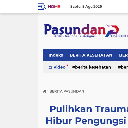
HOME
Sabtu
8 Agu 2026
Indeks
BERITA KESEHATAN
BER
RELIGI
Video
berita kesehatan
ber
›
BERITA PASUNDAN
Pulihkan Traum
Hibur Pengungsi