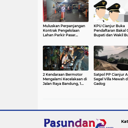
Muluskan Perpanjangan
KPU Cianjur Buka
Kontrak Pengelolaan
Pendaftaran Bakal 
Lahan Parkir Pasar
Bupati dan Wakil B
Cipanas, Diskoperdagin
Cianjur Jalur Indep
Cianjur Dituding Dapat
Ini Syaratnya
Fee Ratusan Juta
2 Kendaraan Bermotor
Satpol PP Cianjur
Mengalami Kecelakaan di
Segel Villa Mewah d
Jalan Raya Bandung, 1
Gadog
Orang Tewas Ditempat
Kat