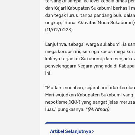
tersangka sampai ke level kepala dinas perl
dan Kejari Kabupaten Sukabumi berhasil m
dan tegak lurus tanpa pandang bulu dalam
ungkap, Ronal Aktivitas Muda Sukabumi (
(11/02/0223).
Lanjutnya, sebagai warga sukabumi, ia san
mega korupsi ini, semoga kasus mega korup
kalinya terjadi di Sukabumi, dan menjadi 
penyelenggara Negara yang ada di Kabupat
ini.
"Mudah-mudahan, sejarah ini tidak terula
Mari wujudkan Kabupaten Sukabumi yang be
nepotisme (KKN) yang sangat jelas merus
luas," pungkasnya.
*(M. Afnan)
Artikel Selanjutnya