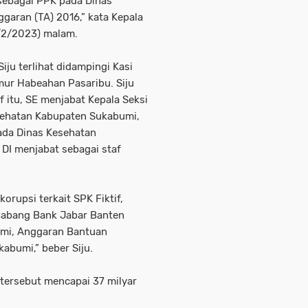
sebagai PPK pada Dinas
aran (TA) 2016,” kata Kepala
9/2/2023) malam.
ju terlihat didampingi Kasi
imur Habeahan Pasaribu. Siju
f itu, SE menjabat Kepala Seksi
ehatan Kabupaten Sukabumi,
ada Dinas Kesehatan
DI menjabat sebagai staf
orupsi terkait SPK Fiktif,
Cabang Bank Jabar Banten
umi, Anggaran Bantuan
abumi,” beber Siju.
f tersebut mencapai 37 milyar