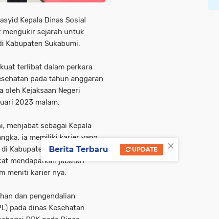
syid Kepala Dinas Sosial
 mengukir sejarah untuk
di Kabupaten Sukabumi.
kuat terlibat dalam perkara
Kesehatan pada tahun anggaran
a oleh Kejaksaan Negeri
ruari 2023 malam.
ni, menjabat sebagai Kepala
ngka, ia memiliki karier yang
×
Berita Terbaru
a di Kabupaten Sukabumi, bisa
UPDATE
gkat mendapatkan jabatan
m meniti karier nya.
ahan dan pengendalian
L) pada dinas Kesehatan