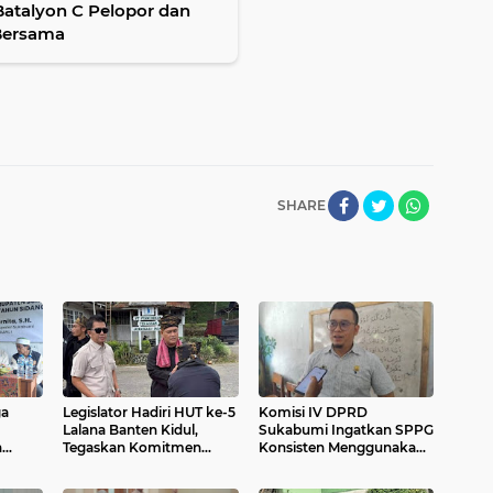
 Batalyon C Pelopor dan
 Bersama
SHARE
ga
Legislator Hadiri HUT ke-5
Komisi IV DPRD
Lalana Banten Kidul,
Sukabumi Ingatkan SPPG
n
Tegaskan Komitmen
Konsisten Menggunakan
rangan
Pelestarian Budaya di
Bahan Pangan Lokal
Sukabumi