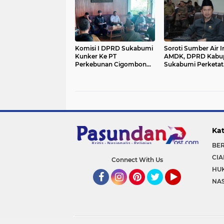
Simpenan
Komisi I DPRD Sukabumi
Soroti Sumber Air I
Kunker Ke PT
AMDK, DPRD Kabu
Perkebunan Cigombong,
Sukabumi Perketat
Bahas HGU
Pengawasan SIPA
Kat
BE
CIA
Connect With Us
HU
NA
Facebook
Instagram
Pinterest
Twitter
YouTube