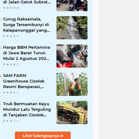
di Jalan Gatot Subroto
Bandung, Kemacetan
Dinilai Makin
Mengkhawatirkan
Curug Raksamala,
Surga Tersembunyi di
Kalapanunggal yang
Siap Menjadi Ikon
Wisata Alam Baru
Kabupaten Sukabumi
Harga BBM Pertamina
di Jawa Barat Turun
Mulai 2 Agustus 2026,
Pertamax Jadi
Rp15.950 per Liter, Cek
Daftar Harga Terbaru
SAM FARM
Greenhouse Cisolok
Resmi Beroperasi,
Hadirkan Wisata Petik
Melon Premium dan
Edukasi Pertanian
Truk Bermuatan Kayu
Modern di Sukabumi
Mundur Lalu Terguling
di Tanjakan Cisolok
Sukabumi, Polisi:
Diduga Tak Kuat
Menanjak
Lihat Selengkapnya