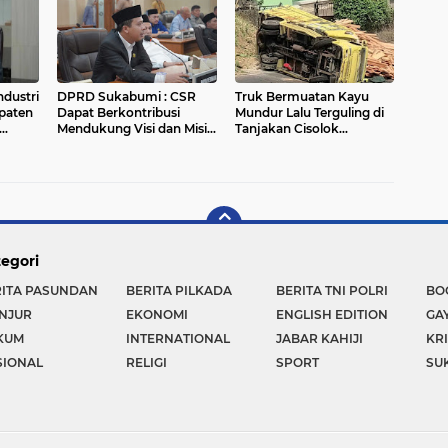
ndustri
DPRD Sukabumi : CSR
Truk Bermuatan Kayu
paten
Dapat Berkontribusi
Mundur Lalu Terguling di
Mendukung Visi dan Misi
Tanjakan Cisolok
Kepala Daerah
Sukabumi, Polisi: Diduga
Tak Kuat Menanjak
egori
RITA PASUNDAN
BERITA PILKADA
BERITA TNI POLRI
BO
NJUR
EKONOMI
ENGLISH EDITION
GA
KUM
INTERNATIONAL
JABAR KAHIJI
KR
SIONAL
RELIGI
SPORT
SU