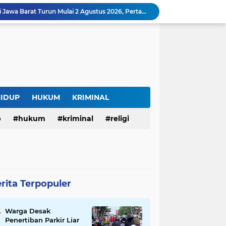
Harga BBM Pertamina di Jawa Barat Turun Mulai 2 Agustus 2026, Pertamax Jadi Rp15.950 per Liter, Cek Daftar Harga Terbaru
SAM FARM Greenhouse Cisolok Resmi Beroperasi, Hadirkan Wisata Petik Melon Premium dan Edukasi Pertanian Modern di Sukabumi
Warga Desak Penertiban Parkir Liar di Jalan Gatot Subroto Bandung, Kemacetan Dinilai Makin Mengkhawatirkan
Curug Raksamala, Surga Tersembunyi di Kalapanunggal yang Siap Menjadi Ikon Wisata Alam Baru Kabupaten Sukabumi
Budaya Transparansi Dedi Mulyadi Menular ke ASN Jabar, Penataan Jalan Radjiman Kini Dilaporkan Real Time ke Publik
Bertahan di Bekas Musala, Korban KDRT di Sukabumi Menanti Rumah yang Lebih Layak
Polisi Tangkap Pelaku Penusukan Pedagang di Pasar Muka Cianjur, Terancam 15 Tahun Penjara
Surga Tersembunyi di Bantargadung, Panenjoan Sampalan Bersiap Menjadi Destinasi Desa Wisata Baru Sukabumi
HIDUP
HUKUM
KRIMINAL
Situ Cisuba Sukabumi, Danau Cantik dengan Panggung Terapung yang Cocok Jadi Destinasi Libur Akhir Pekan
Truk Bermuatan Kayu Mundur Lalu Terguling di Tanjakan Cisolok Sukabumi, Polisi: Diduga Tak Kuat Menanjak
p
hukum
kriminal
religi
rita Terpopuler
Warga Desak
Penertiban Parkir Liar