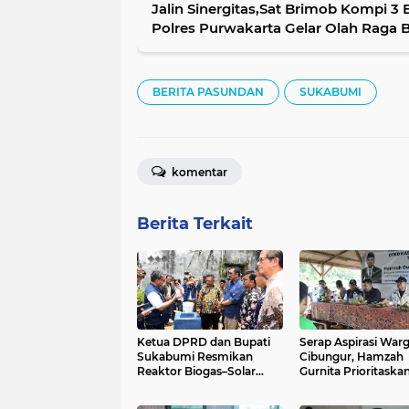
Jalin Sinergitas,Sat Brimob Kompi 3
Polres Purwakarta Gelar Olah Raga
BERITA PASUNDAN
SUKABUMI
komentar
Berita Terkait
Ketua DPRD dan Bupati
Serap Aspirasi War
Sukabumi Resmikan
Cibungur, Hamzah
Reaktor Biogas–Solar
Gurnita Prioritaska
Dryer House, Tonggak
Rutilahu dan Pene
Transisi Energi Inklusif di
Jalan