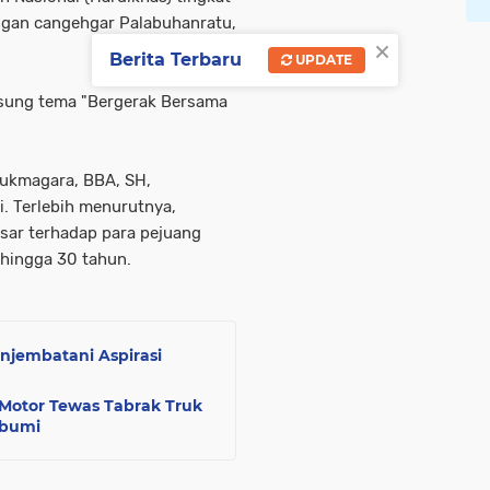
ngan cangehgar Palabuhanratu,
×
Berita Terbaru
UPDATE
usung tema "Bergerak Bersama
ukmagara, BBA, SH,
. Terlebih menurutnya,
sar terhadap para pejuang
 hingga 30 tahun.
jembatani Aspirasi
 Motor Tewas Tabrak Truk
abumi