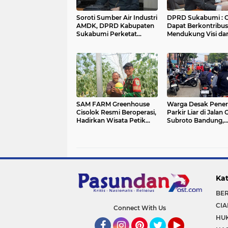
Soroti Sumber Air Industri
DPRD Sukabumi : 
AMDK, DPRD Kabupaten
Dapat Berkontribus
Sukabumi Perketat
Mendukung Visi dan
Pengawasan SIPA
Kepala Daerah
SAM FARM Greenhouse
Warga Desak Pener
Cisolok Resmi Beroperasi,
Parkir Liar di Jalan 
Hadirkan Wisata Petik
Subroto Bandung,
Melon Premium dan
Kemacetan Dinilai 
Edukasi Pertanian
Mengkhawatirkan
Modern di Sukabumi
Kat
BE
CIA
Connect With Us
HU