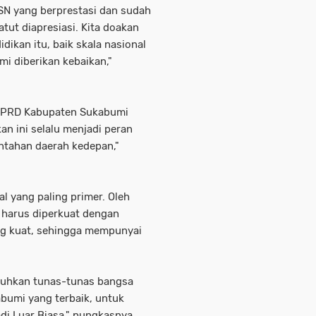
N yang berprestasi dan sudah
tut diapresiasi. Kita doakan
ikan itu, baik skala nasional
i diberikan kebaikan,"
 DPRD Kabupaten Sukabumi
n ini selalu menjadi peran
ntahan daerah kedepan,"
l yang paling primer. Oleh
a harus diperkuat dengan
ang kuat, sehingga mempunyai
buhkan tunas-tunas bangsa
bumi yang terbaik, untuk
i Luar Biasa," pungkasnya.