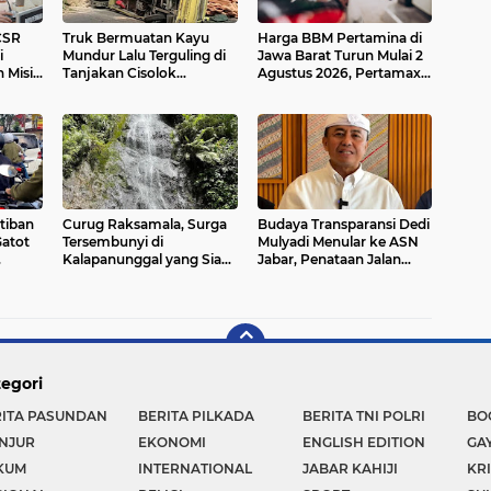
CSR
Truk Bermuatan Kayu
Harga BBM Pertamina di
i
Mundur Lalu Terguling di
Jawa Barat Turun Mulai 2
 Misi
Tanjakan Cisolok
Agustus 2026, Pertamax
Sukabumi, Polisi: Diduga
Jadi Rp15.950 per Liter,
Tak Kuat Menanjak
Cek Daftar Harga Terbaru
tiban
Curug Raksamala, Surga
Budaya Transparansi Dedi
Gatot
Tersembunyi di
Mulyadi Menular ke ASN
Kalapanunggal yang Siap
Jabar, Penataan Jalan
Makin
Menjadi Ikon Wisata Alam
Radjiman Kini Dilaporkan
Baru Kabupaten
Real Time ke Publik
Sukabumi
egori
RITA PASUNDAN
BERITA PILKADA
BERITA TNI POLRI
BO
NJUR
EKONOMI
ENGLISH EDITION
GA
KUM
INTERNATIONAL
JABAR KAHIJI
KR