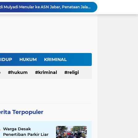
Budaya Transparansi Dedi Mulyadi Menular ke ASN Jabar, Penataan Jalan Radjiman Kini Dilaporkan Real Time ke Publik
Bertahan di Bekas Musala, Korban KDRT di Sukabumi Menanti Rumah yang Lebih Layak
Polisi Tangkap Pelaku Penusukan Pedagang di Pasar Muka Cianjur, Terancam 15 Tahun Penjara
Surga Tersembunyi di Bantargadung, Panenjoan Sampalan Bersiap Menjadi Destinasi Desa Wisata Baru Sukabumi
Situ Cisuba Sukabumi, Danau Cantik dengan Panggung Terapung yang Cocok Jadi Destinasi Libur Akhir Pekan
Truk Bermuatan Kayu Mundur Lalu Terguling di Tanjakan Cisolok Sukabumi, Polisi: Diduga Tak Kuat Menanjak
Harga BBM Pertamina di Jawa Barat Turun Mulai 2 Agustus 2026, Pertamax Jadi Rp15.950 per Liter, Cek Daftar Harga Terbaru
SAM FARM Greenhouse Cisolok Resmi Beroperasi, Hadirkan Wisata Petik Melon Premium dan Edukasi Pertanian Modern di Sukabumi
HIDUP
HUKUM
KRIMINAL
Warga Desak Penertiban Parkir Liar di Jalan Gatot Subroto Bandung, Kemacetan Dinilai Makin Mengkhawatirkan
Curug Raksamala, Surga Tersembunyi di Kalapanunggal yang Siap Menjadi Ikon Wisata Alam Baru Kabupaten Sukabumi
p
hukum
kriminal
religi
rita Terpopuler
Warga Desak
Penertiban Parkir Liar