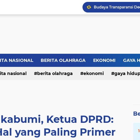
ITA NASIONAL
BERITA OLAHRAGA
EKONOMI
GAYA 
ita nasional
berita olahraga
ekonomi
gaya hidu
Be
ukabumi, Ketua DPRD:
Hal yang Paling Primer