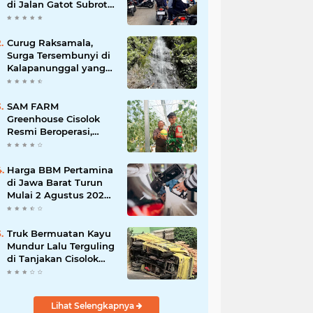
di Jalan Gatot Subroto
Bandung, Kemacetan
Dinilai Makin
Mengkhawatirkan
Curug Raksamala,
Surga Tersembunyi di
Kalapanunggal yang
Siap Menjadi Ikon
Wisata Alam Baru
Kabupaten Sukabumi
SAM FARM
Greenhouse Cisolok
Resmi Beroperasi,
Hadirkan Wisata Petik
Melon Premium dan
Edukasi Pertanian
Harga BBM Pertamina
Modern di Sukabumi
di Jawa Barat Turun
Mulai 2 Agustus 2026,
Pertamax Jadi
Rp15.950 per Liter, Cek
Daftar Harga Terbaru
Truk Bermuatan Kayu
Mundur Lalu Terguling
di Tanjakan Cisolok
Sukabumi, Polisi:
Diduga Tak Kuat
Menanjak
Lihat Selengkapnya