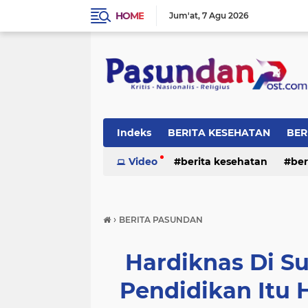
HOME
Jum'at
7 Agu 2026
Indeks
BERITA KESEHATAN
BER
RELIGI
Video
berita kesehatan
ber
›
BERITA PASUNDAN
Hardiknas Di S
Pendidikan Itu 