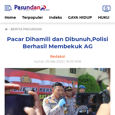
Home
Terpopuler
Indeks
GAYA HIDUP
HUKUM
›
BERITA PASUNDAN
Pacar Dihamili dan Dibunuh,Polisi
Berhasil Membekuk AG
Redaksi
Jumat, 05 Mei 2023 | 16:03 WIB