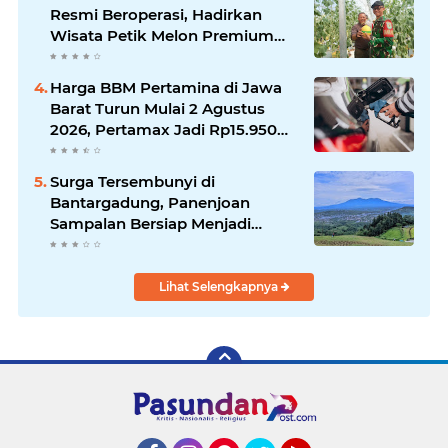
Resmi Beroperasi, Hadirkan
Wisata Petik Melon Premium
dan Edukasi Pertanian Modern
di Sukabumi
Harga BBM Pertamina di Jawa
Barat Turun Mulai 2 Agustus
2026, Pertamax Jadi Rp15.950
per Liter, Cek Daftar Harga
Terbaru
Surga Tersembunyi di
Bantargadung, Panenjoan
Sampalan Bersiap Menjadi
Destinasi Desa Wisata Baru
Sukabumi
Lihat Selengkapnya