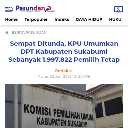
Home
Terpopuler
Indeks
GAYA HIDUP
HUKUM
›
BERITA PASUNDAN
Sempat Ditunda, KPU Umumkan
DPT Kabupaten Sukabumi
Sebanyak 1.997.822 Pemilih Tetap
Redaksi
Kamis, 22 Juni 2023 | 21:25 WIB