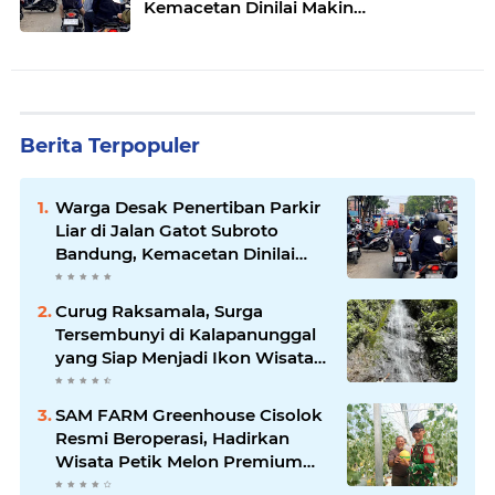
Kemacetan Dinilai Makin
Mengkhawatirkan
Berita Terpopuler
Warga Desak Penertiban Parkir
Liar di Jalan Gatot Subroto
Bandung, Kemacetan Dinilai
Makin Mengkhawatirkan
Curug Raksamala, Surga
Tersembunyi di Kalapanunggal
yang Siap Menjadi Ikon Wisata
Alam Baru Kabupaten
Sukabumi
SAM FARM Greenhouse Cisolok
Resmi Beroperasi, Hadirkan
Wisata Petik Melon Premium
dan Edukasi Pertanian Modern