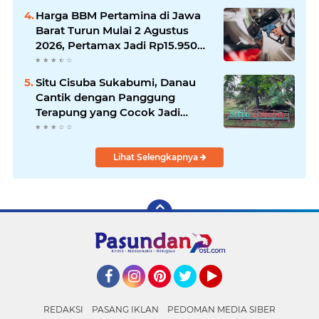
di Sukabumi
Harga BBM Pertamina di Jawa
Barat Turun Mulai 2 Agustus
2026, Pertamax Jadi Rp15.950
per Liter, Cek Daftar Harga
Terbaru
Situ Cisuba Sukabumi, Danau
Cantik dengan Panggung
Terapung yang Cocok Jadi
Destinasi Libur Akhir Pekan
Lihat Selengkapnya
Facebook
Instagram
Pinterest
Twitter
YouTube
REDAKSI
PASANG IKLAN
PEDOMAN MEDIA SIBER