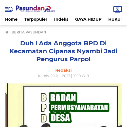
Home
Terpopuler
Indeks
GAYA HIDUP
HUKUM
›
BERITA PASUNDAN
Duh ! Ada Anggota BPD Di
Kecamatan Cipanas Nyambi Jadi
Pengurus Parpol
Redaksi
Kamis, 20 Juli 2023 | 10:10 WIB