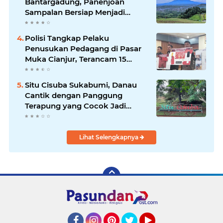
Bantargadung, Panenjoan
Sampalan Bersiap Menjadi
Destinasi Desa Wisata Baru
Sukabumi
Polisi Tangkap Pelaku
Penusukan Pedagang di Pasar
Muka Cianjur, Terancam 15
Tahun Penjara
Situ Cisuba Sukabumi, Danau
Cantik dengan Panggung
Terapung yang Cocok Jadi
Destinasi Libur Akhir Pekan
Lihat Selengkapnya