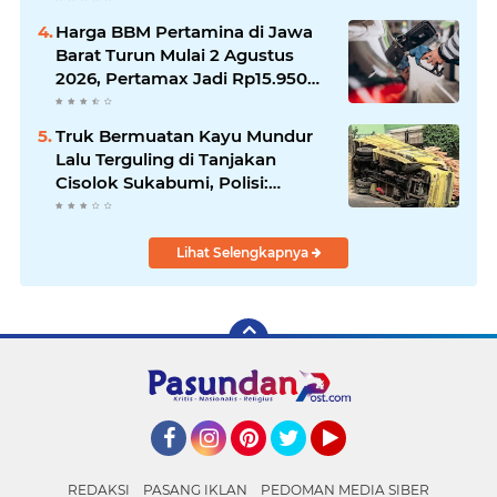
di Sukabumi
Harga BBM Pertamina di Jawa
Barat Turun Mulai 2 Agustus
2026, Pertamax Jadi Rp15.950
per Liter, Cek Daftar Harga
Terbaru
Truk Bermuatan Kayu Mundur
Lalu Terguling di Tanjakan
Cisolok Sukabumi, Polisi:
Diduga Tak Kuat Menanjak
Lihat Selengkapnya
Facebook
Instagram
Pinterest
Twitter
YouTube
REDAKSI
PASANG IKLAN
PEDOMAN MEDIA SIBER