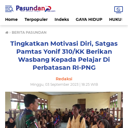
Home
Terpopuler
Indeks
GAYA HIDUP
HUKUM
›
BERITA PASUNDAN
Tingkatkan Motivasi Diri, Satgas
Pamtas Yonif 310/KK Berikan
Wasbang Kepada Pelajar Di
Perbatasan RI-PNG
Redaksi
Minggu, 03 September 2023 | 18:25 WIB