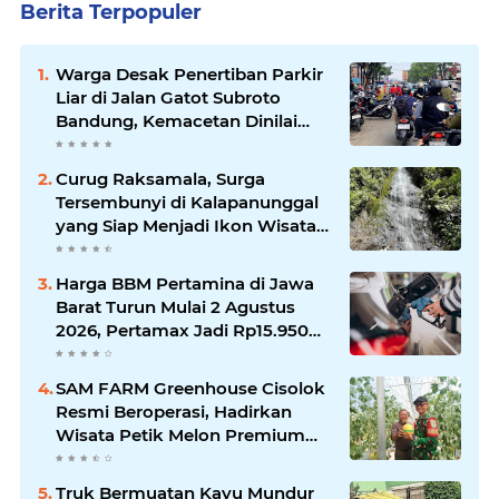
Berita Terpopuler
Warga Desak Penertiban Parkir
Liar di Jalan Gatot Subroto
Bandung, Kemacetan Dinilai
Makin Mengkhawatirkan
Curug Raksamala, Surga
Tersembunyi di Kalapanunggal
yang Siap Menjadi Ikon Wisata
Alam Baru Kabupaten
Sukabumi
Harga BBM Pertamina di Jawa
Barat Turun Mulai 2 Agustus
2026, Pertamax Jadi Rp15.950
per Liter, Cek Daftar Harga
Terbaru
SAM FARM Greenhouse Cisolok
Resmi Beroperasi, Hadirkan
Wisata Petik Melon Premium
dan Edukasi Pertanian Modern
di Sukabumi
Truk Bermuatan Kayu Mundur