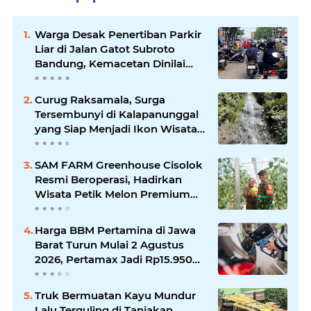
Warga Desak Penertiban Parkir
Liar di Jalan Gatot Subroto
Bandung, Kemacetan Dinilai
Makin Mengkhawatirkan
Curug Raksamala, Surga
Tersembunyi di Kalapanunggal
yang Siap Menjadi Ikon Wisata
Alam Baru Kabupaten
Sukabumi
SAM FARM Greenhouse Cisolok
Resmi Beroperasi, Hadirkan
Wisata Petik Melon Premium
dan Edukasi Pertanian Modern
di Sukabumi
Harga BBM Pertamina di Jawa
Barat Turun Mulai 2 Agustus
2026, Pertamax Jadi Rp15.950
per Liter, Cek Daftar Harga
Terbaru
Truk Bermuatan Kayu Mundur
Lalu Terguling di Tanjakan