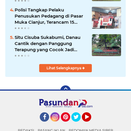
Destinasi Desa Wisata Baru
Sukabumi
Polisi Tangkap Pelaku
Penusukan Pedagang di Pasar
Muka Cianjur, Terancam 15
Tahun Penjara
Situ Cisuba Sukabumi, Danau
Cantik dengan Panggung
Terapung yang Cocok Jadi
Destinasi Libur Akhir Pekan
Lihat Selengkapnya
Facebook
Instagram
Pinterest
Twitter
YouTube
REDAKSI
PASANG IKLAN
PEDOMAN MEDIA SIBER