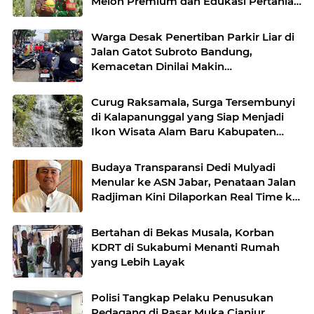
Melon Premium dan Edukasi Pertanian
Modern di Sukabumi
Warga Desak Penertiban Parkir Liar di
Jalan Gatot Subroto Bandung,
Kemacetan Dinilai Makin
Mengkhawatirkan
Curug Raksamala, Surga Tersembunyi
di Kalapanunggal yang Siap Menjadi
Ikon Wisata Alam Baru Kabupaten
Sukabumi
Budaya Transparansi Dedi Mulyadi
Menular ke ASN Jabar, Penataan Jalan
Radjiman Kini Dilaporkan Real Time ke
Publik
Bertahan di Bekas Musala, Korban
KDRT di Sukabumi Menanti Rumah
yang Lebih Layak
Polisi Tangkap Pelaku Penusukan
Pedagang di Pasar Muka Cianjur,